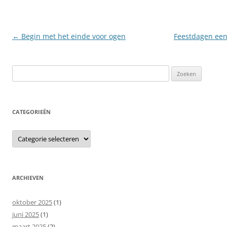
Berichtnavigatie
←
Begin met het einde voor ogen
Feestdagen een 
Zoeken
naar:
CATEGORIEËN
Categorieën
ARCHIEVEN
oktober 2025
(1)
juni 2025
(1)
maart 2025
(2)