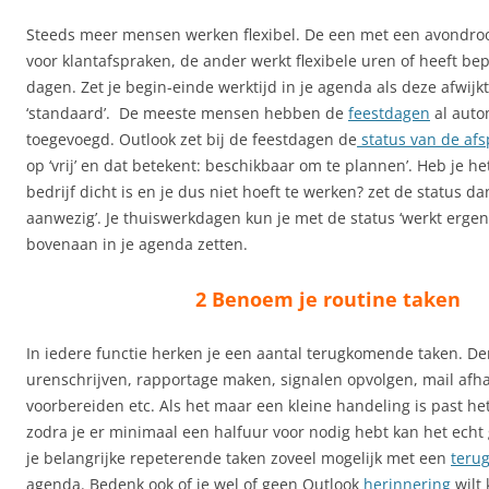
Steeds meer mensen werken flexibel. De een met een avondro
voor klantafspraken, de ander werkt flexibele uren of heeft be
dagen. Zet je begin-einde werktijd in je agenda als deze afwijk
‘standaard’. De meeste mensen hebben de
feestdagen
al auto
toegevoegd. Outlook zet bij de feestdagen de
status van de af
op ‘vrij’ en dat betekent: beschikbaar om te plannen’. Heb je he
bedrijf dicht is en je dus niet hoeft te werken? zet de status da
aanwezig’. Je thuiswerkdagen kun je met de status ‘werkt ergen
bovenaan in je agenda zetten.
2 Benoem je routine taken
In iedere functie herken je een aantal terugkomende taken. D
urenschrijven, rapportage maken, signalen opvolgen, mail afh
voorbereiden etc. Als het maar een kleine handeling is past het
zodra je er minimaal een halfuur voor nodig hebt kan het echt 
je belangrijke repeterende taken zoveel mogelijk met een
teru
agenda. Bedenk ook of je wel of geen Outlook
herinnering
wilt 