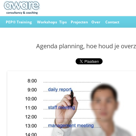
Ga
naar
PEP® Training
Workshops
Tips
Projecten
Over
Contact
de
inhoud
Aware Consultancy & Coaching
Agenda planning, hoe houd je overz