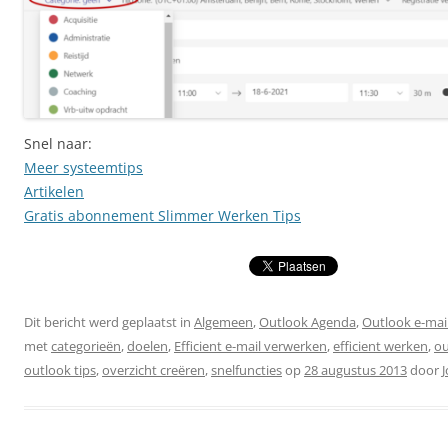
Snel naar:
Meer systeemtips
Artikelen
Gratis abonnement Slimmer Werken Tips
Dit bericht werd geplaatst in
Algemeen
,
Outlook Agenda
,
Outlook e-mai
met
categorieën
,
doelen
,
Efficient e-mail verwerken
,
efficient werken
,
ou
outlook tips
,
overzicht creëren
,
snelfuncties
op
28 augustus 2013
door