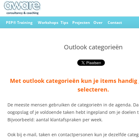
Ga
naar
PEP® Training
Workshops
Tips
Projecten
Over
Contact
de
inhoud
Aware Consultancy & Coaching
Outlook categorieën
Met outlook categorieën kun je items handig
selecteren.
De meeste mensen gebruiken de categorieën in de agenda. Dan 
oogopslag of je voldoende taken hebt ingepland om je doelen t
Bijvoorbeeld: aantal klantafspraken per week.
Ook bij e-mail, taken en contactpersonen kun je dezelfde cate