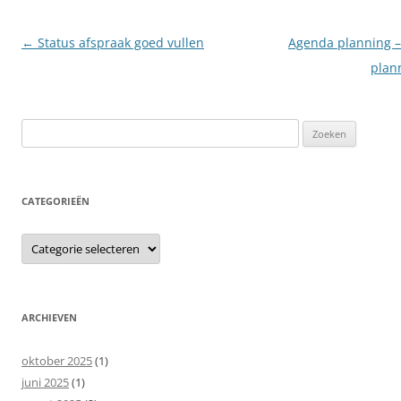
Berichtnavigatie
←
Status afspraak goed vullen
Agenda planning –
plan
Zoeken
naar:
CATEGORIEËN
Categorieën
ARCHIEVEN
oktober 2025
(1)
juni 2025
(1)