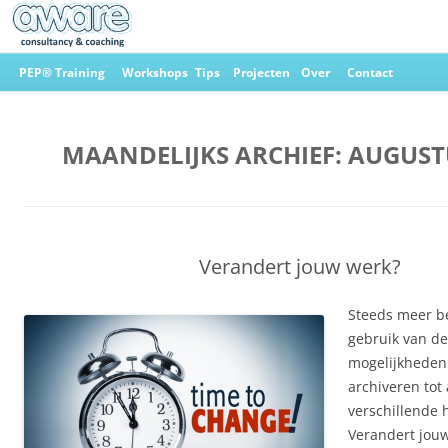
Ga
naar
PEP® Training
Workshops
Tips
Projecten
Over
Contact
de
inhoud
Aware Consultancy & Coaching
MAANDELIJKS ARCHIEF:
AUGUST
Verandert jouw werk?
Steeds meer b
gebruik van de
mogelijkheden.
archiveren tot
verschillende 
Verandert jouw