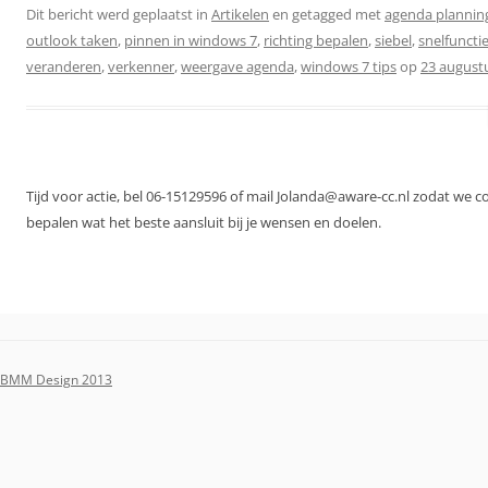
Dit bericht werd geplaatst in
Artikelen
en getagged met
agenda plannin
outlook taken
,
pinnen in windows 7
,
richting bepalen
,
siebel
,
snelfuncti
veranderen
,
verkenner
,
weergave agenda
,
windows 7 tips
op
23 august
Tijd voor actie, bel 06-15129596 of mail Jolanda@aware-cc.nl zodat we 
bepalen wat het beste aansluit bij je wensen en doelen.
BMM Design 2013