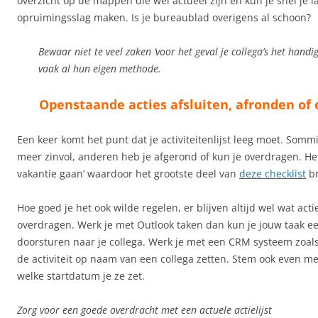
overzicht op de mappen die wel actueel zijn en kun je snel je l
opruimingsslag maken. Is je bureaublad overigens al schoon?
Bewaar niet te veel zaken ‘voor het geval je collega’s het handig
vaak al hun eigen methode.
Openstaande acties afsluiten, afronden of
Een keer komt het punt dat je activiteitenlijst leeg moet. Sommi
meer zinvol, anderen heb je afgerond of kun je overdragen. Het 
vakantie gaan’ waardoor het grootste deel van
deze checklist
br
Hoe goed je het ook wilde regelen, er blijven altijd wel wat act
overdragen. Werk je met Outlook taken dan kun je jouw taak e
doorsturen naar je collega. Werk je met een CRM systeem zoals
de activiteit op naam van een collega zetten. Stem ook even met
welke startdatum je ze zet.
Zorg voor een goede overdracht met een actuele actielijst