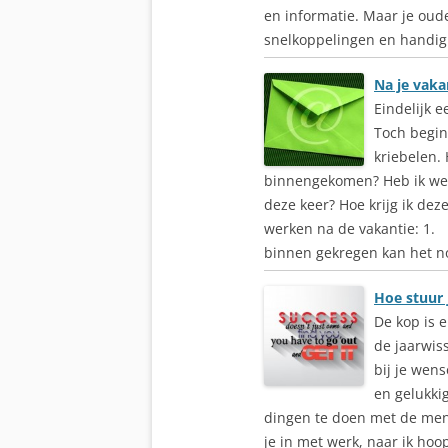
en informatie. Maar je ou
snelkoppelingen en handighe
Na je vaka
Eindelijk e
Toch begin
kriebelen. 
binnengekomen? Heb ik wee
deze keer? Hoe krijg ik dez
werken na de vakantie: 1. 
binnen gekregen kan het nog 
Hoe stuur j
De kop is e
de jaarwis
bij je wen
en gelukki
dingen te doen met de mense
je in met werk, naar ik hoo