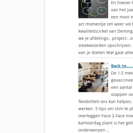
En hoever b
van het ja
een mooi m
act momentje om weer vol
kwaliteitscirkel van Deming
we je afdelings-, project-,
steekwoorden opschrijven. 
van je doelen Wat gaat allem
Back to……
De 1,5 met
gevaccinee
een aantal
stappen ov
flexibiliteit ons kan help
werken. 5 tips om slim te 
overleggen Face-2-Face moe
kantoordag plant is het gel
onderwerpen ..