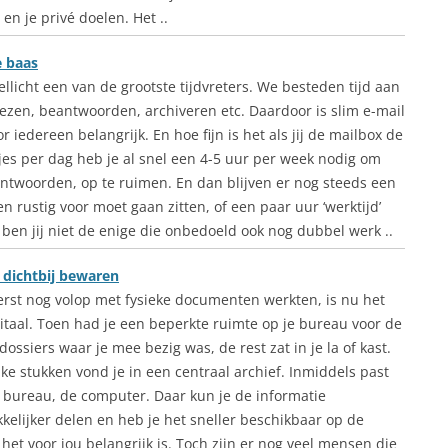
 en je privé doelen. Het ..
e baas
ellicht een van de grootste tijdvreters. We besteden tijd aan
 lezen, beantwoorden, archiveren etc. Daardoor is slim e-mail
r iedereen belangrijk. En hoe fijn is het als jij de mailbox de
tjes per dag heb je al snel een 4-5 uur per week nodig om
antwoorden, op te ruimen. En dan blijven er nog steeds een
n rustig voor moet gaan zitten, of een paar uur ‘werktijd’
ben jij niet de enige die onbedoeld ook nog dubbel werk ..
 dichtbij bewaren
rst nog volop met fysieke documenten werkten, is nu het
itaal. Toen had je een beperkte ruimte op je bureau voor de
dossiers waar je mee bezig was, de rest zat in je la of kast.
ke stukken vond je in een centraal archief. Inmiddels past
je bureau, de computer. Daar kun je de informatie
kelijker delen en heb je het sneller beschikbaar op de
et voor jou belangrijk is. Toch zijn er nog veel mensen die