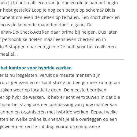
en jij in het realiseren van je doelen die je aan het begin
ar hebt gesteld? Loop je nog een beetje op schema? Dit is
oment om even de netten op te halen. Een soort check en
 focus de komende maanden door te gaan. De
 (Plan-Do-Check-Act) kan daar prima bij helpen. Dus laten
 of persoonlijke doelen maar eens even checken en in
in 5 stappen naar een goede 2e helft voor het realiseren
aal al ..
het kantoor voor hybride werken
er is nu losgelaten, veruit de meeste mensen zijn
rd of genezen en er komt stukje bij beetje meer ruimte om
 zaken weer op locatie te doen. De meeste bedrijven
er op hybride werken. Ik heb er echt vertrouwen in dat die
en, maar het vraag ook een aanpassing van jouw manier van
plannen en organiseren met hybride werken. Bepaal welke
ten en welke online kunnenAls je alle overleggen op een
ijk weer een ren-je-rot dag. Vooral bij complexere