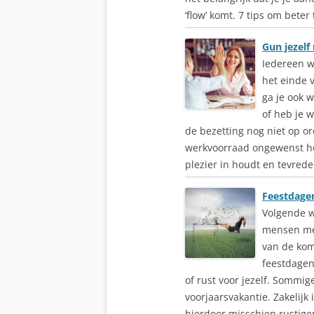
‘flow’ komt. 7 tips om bete
Gun jezelf
Iedereen w
het einde 
ga je ook w
of heb je we
de bezetting nog niet op ord
werkvoorraad ongewenst hoog
plezier in houdt en tevreden
Feestdagen
Volgende w
mensen met
van de kom
feestdagen.
of rust voor jezelf. Somm
voorjaarsvakantie. Zakelijk i
hierdoor misschien rustig