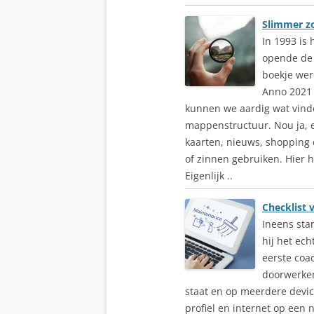
Slimmer z
In 1993 is
opende de 
boekje wer
Anno 2021 
kunnen we aardig wat vinden
mappenstructuur. Nou ja, er
kaarten, nieuws, shopping 
of zinnen gebruiken. Hier 
Eigenlijk ..
Checklist 
Ineens star
hij het ec
eerste coa
doorwerken.
staat en op meerdere device
profiel en internet op een 