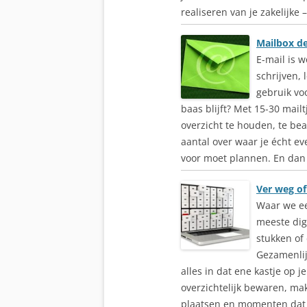
realiseren van je zakelijke –
Mailbox d
E-mail is w
schrijven,
gebruik voo
baas blijft? Met 15-30 mail
overzicht te houden, te be
aantal over waar je écht eve
voor moet plannen. En dan 
Ver weg of
Waar we ee
meeste dig
stukken of 
Gezamenlij
alles in dat ene kastje op 
overzichtelijk bewaren, mak
plaatsen en momenten dat h