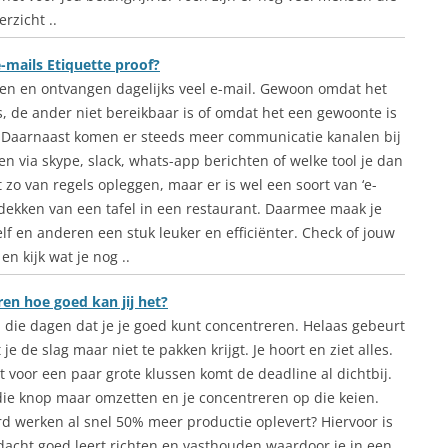
rzicht ..
e-mails Etiquette proof?
en en ontvangen dagelijks veel e-mail. Gewoon omdat het
is, de ander niet bereikbaar is of omdat het een gewoonte is
Daarnaast komen er steeds meer communicatie kanalen bij
en via skype, slack, whats-app berichten of welke tool je dan
t zo van regels opleggen, maar er is wel een soort van ‘e-
t dekken van een tafel in een restaurant. Daarmee maak je
elf en anderen een stuk leuker en efficiënter. Check of jouw
en kijk wat je nog ..
en hoe goed kan jij het?
n die dagen dat je je goed kunt concentreren. Helaas gebeurt
 je de slag maar niet te pakken krijgt. Je hoort en ziet alles.
t voor een paar grote klussen komt de deadline al dichtbij.
die knop maar omzetten en je concentreren op die keien.
rd werken al snel 50% meer productie oplevert? Hiervoor is
ndacht goed leert richten en vasthouden waardoor je in een