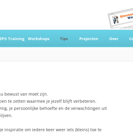
Ga
naar
EP® Training
Workshops
Tips
Projecten
Over
C
de
inhoud
 & Coaching
inu bewust van moet zijn.
pen te zetten waarmee je jezelf blijft verbeteren.
ng, je persoonlijke behoefte en de verwachtingen uit
lijven.
e inspiratie om iedere keer weer iets (kleins) toe te