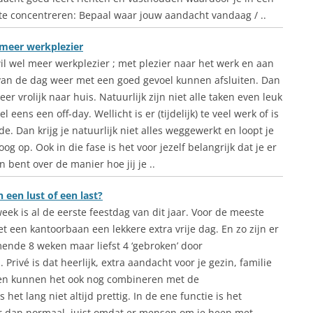
r te concentreren: Bepaal waar jouw aandacht vandaag / ..
 meer werkplezier
il wel meer werkplezier ; met plezier naar het werk en aan
van de dag weer met een goed gevoel kunnen afsluiten. Dan
eer vrolijk naar huis. Natuurlijk zijn niet alle taken even leuk
l eens een off-day. Wellicht is er (tijdelijk) te veel werk of is
e. Dan krijg je natuurlijk niet alles weggewerkt en loopt je
 op. Ook in die fase is het voor jezelf belangrijk dat je er
 bent over de manier hoe jij je ..
 een lust of een last?
eek is al de eerste feestdag van dit jaar. Voor de meeste
 een kantoorbaan een lekkere extra vrije dag. En zo zijn er
ende 8 weken maar liefst 4 ‘gebroken’ door
 Privé is dat heerlijk, extra aandacht voor je gezin, familie
igen kunnen het ook nog combineren met de
s het lang niet altijd prettig. In de ene functie is het
er dan normaal, juist omdat er mensen om je heen met