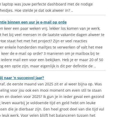
de laptop was jouw perfecte dashboard met de nodige
idjes. Hoe stelde je dat ook alweer in? ..
ntie binnen een uur je e-mail op orde
en keer een paar weken vrij, lekker los komen van je werk.
t het bij veel mensen in de laatste vakantie dagen alweer te
Hoe staat het met het project? Zijn er veel reacties
r enkele honderden mailtjes te verwerken of valt het mee
e keer de e-mail op orde? 3 manieren om je mailbox bij te
Iedere mail een voor een bekijken. Heb je er maar 20 of 50
een optie zijn, maar eigenlijk is dit per definitie de ..
ij naar ’n succesvol jaar?
raf, de eerste maand van 2025 zit er al weer bijna op. Was
seling voor jou ook een mooi moment om even stil te staan
sen en doelen voor 2025? Ik gun je in ieder geval een gezond
g leven waarbij je voldoende tijd en geld hebt om leuke
n die je dierbaar zijn. Een heel groot deel van die tijd vul
p leuk werk. Voor velen blijft het balanceren tussen het