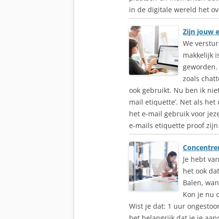
in de digitale wereld het ove
Zijn jouw 
We verstur
makkelijk 
geworden. 
zoals chatt
ook gebruikt. Nu ben ik nie
mail etiquette’. Net als he
het e-mail gebruik voor jez
e-mails etiquette proof zijn 
Concentrer
Je hebt va
het ook dat
Balen, wan
Kon je nu 
Wist je dat: 1 uur ongestoo
het belangrijk dat je je aa