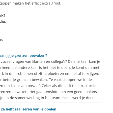
stappen maken het effect extra groot.
ook?
dia.
e.
an jij je grenzen bewaken?
ok zoveel vragen van klanten en collega’s? De ene keer kom je
orheen, de andere keer is het niet te doen. Je komt dan met
rk in de problemen of zit te ploeteren om het af te krijgen.
r beter je grenzen bewaken. Te vaak stappen we in de
 ten koste van onszelf. Zeker als dit leidt tot structurele
grenzen bewaken. Het gaat tenslotte om een goede balans
zijn en de samenwerking in het team. Soms word je door ..
 2e helft realiseren van je doelen