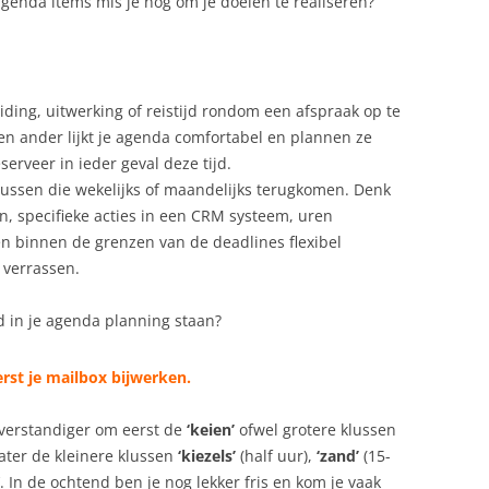
genda items mis je nog om je doelen te realiseren?
ding, uitwerking of reistijd rondom een afspraak op te
en ander lijkt je agenda comfortabel en plannen ze
serveer in ieder geval deze tijd.
lussen die wekelijks of maandelijks terugkomen.
Denk
n, specifieke acties in een CRM systeem, uren
ken binnen de grenzen van de deadlines flexibel
 verrassen.
 in je agenda planning staan?
eerst je mailbox bijwerken.
 verstandiger om eerst de
‘keien’
ofwel grotere klussen
ater de kleinere klussen
‘kiezels’
(half uur),
‘zand’
(15-
’. In de ochtend ben je nog lekker fris en kom je vaak