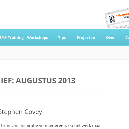
Ga
naar
EP® Training
Workshops
Tips
Projecten
Over
C
de
inhoud
 & Coaching
IEF:
AUGUSTUS 2013
 Stephen Covey
 bron van inspiratie voor iedereen, op het werk maar