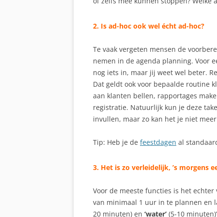
of zelfs mee kunnen stoppen? Welke a
2. Is ad-hoc ook wel écht ad-hoc?
Te vaak vergeten mensen de voorberei
nemen in de agenda planning.
Voor e
nog iets in, maar jij weet wel beter.
Re
Dat geldt ook voor bepaalde routine k
aan klanten bellen, rapportages make
registratie. Natuurlijk kun je deze ta
invullen, maar zo kan het je niet meer
Tip: Heb je de
feestdagen
al standaard
3. Het is zo verleidelijk, ’s morgens 
Voor de meeste functies is het echter
van minimaal 1 uur in te plannen en l
20 minuten) en
‘water’
(5-10 minuten)