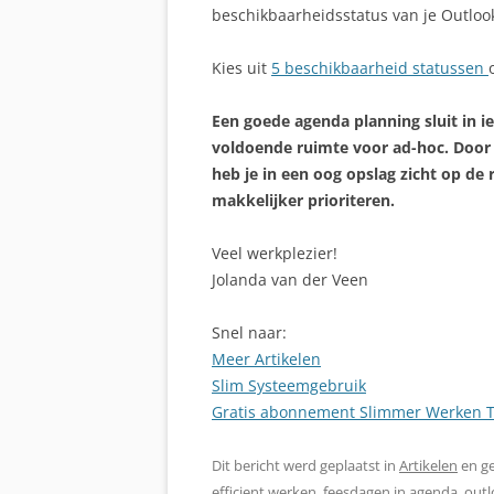
beschikbaarheidsstatus van je Outloo
Kies uit
5 beschikbaarheid statussen
Een goede agenda planning sluit in ied
voldoende ruimte voor ad-hoc. Door 
heb je in een oog opslag zicht op d
makkelijker prioriteren.
Veel werkplezier!
Jolanda van der Veen
Snel naar:
Meer Artikelen
Slim Systeemgebruik
Gratis abonnement Slimmer Werken T
Dit bericht werd geplaatst in
Artikelen
en g
efficient werken
,
feesdagen in agenda
,
outl