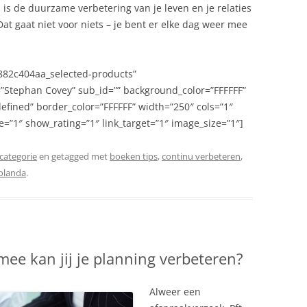
 is de duurzame verbetering van je leven en je relaties
at gaat niet voor niets – je bent er elke dag weer mee
1882c404aa_selected-products”
Stephan Covey” sub_id=”” background_color=”FFFFFF”
defined” border_color=”FFFFFF” width=”250″ cols=”1″
=”1″ show_rating=”1″ link_target=”1″ image_size=”1″]
categorie
en getagged met
boeken tips
,
continu verbeteren
,
Jolanda
.
ee kan jij je planning verbeteren?
Alweer een