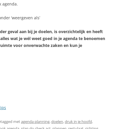
k agenda.
onder ‘weergeven als’
er geval aan bij je doelen, is overzichtelijk en heeft
alles wat je wél weet goed in je agenda te benoemen
e ruimte voor onverwachte zaken en kun je
ips
etagged met
agenda planning
,
doelen
,
druk in je hoofd
,
ook agenda
,
plan do check act
,
plannen
,
restulaat
,
richting