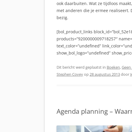
ook daarbuiten. Wat ze tijdloos maakt,
met anderen die je ermee realiseert. D
bezig.
[bol_product_links block_id=”bol_52e
products=”9200000009718257″ name=”
text_color=”undefined” link_color=”un
show_bol_logo=”undefined” show_price
Dit bericht werd geplaatst in
Boeken
,
Geen 
Stephen Covey
op
28 augustus 2013
door
Agenda planning – Waarm