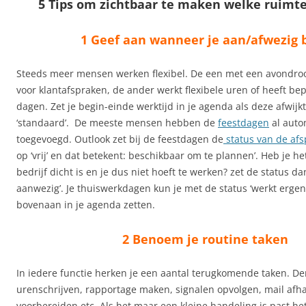
5 Tips om zichtbaar te maken welke ruimte 
1 Geef aan wanneer je aan/afwezig 
Steeds meer mensen werken flexibel. De een met een avondro
voor klantafspraken, de ander werkt flexibele uren of heeft be
dagen. Zet je begin-einde werktijd in je agenda als deze afwijk
‘standaard’. De meeste mensen hebben de
feestdagen
al auto
toegevoegd. Outlook zet bij de feestdagen de
status van de af
op ‘vrij’ en dat betekent: beschikbaar om te plannen’. Heb je he
bedrijf dicht is en je dus niet hoeft te werken? zet de status da
aanwezig’. Je thuiswerkdagen kun je met de status ‘werkt ergen
bovenaan in je agenda zetten.
2 Benoem je routine taken
In iedere functie herken je een aantal terugkomende taken. D
urenschrijven, rapportage maken, signalen opvolgen, mail afh
voorbereiden etc. Als het maar een kleine handeling is past het