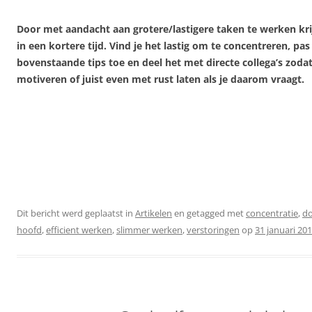
Door met aandacht aan grotere/lastigere taken te werken kri
in een kortere tijd. Vind je het lastig om te concentreren, pa
bovenstaande tips toe en deel het met directe collega’s zodat
motiveren of juist even met rust laten als je daarom vraagt.
Dit bericht werd geplaatst in
Artikelen
en getagged met
concentratie
,
do
hoofd
,
efficient werken
,
slimmer werken
,
verstoringen
op
31 januari 20