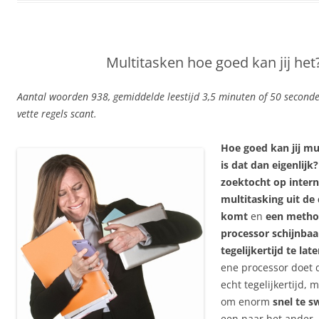
Multitasken hoe goed kan jij het
Aantal woorden 938, gemiddelde leestijd 3,5 minuten of 50 seconden
vette regels scant.
Hoe goed kan jij mu
is dat dan eigenlijk?
zoektocht op intern
multitasking uit d
komt
en
een metho
processor schijnba
tegelijkertijd te lat
ene processor doet d
echt tegelijkertijd, 
om enorm
snel te s
een naar het ander.