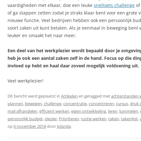
vaardigheden met elkaar, doe een leuke
sneltoets challenge
o
of ga stappen zetten zodat je straks klaar bent voor een grote 
nieuwe functie. Veel bedrijven hebben ook een persoonlijk bud
soort zaken uit kunt betalen. Als je eenmaal in beweging bent 
leuker en smaakt het naar meer.
Een deel van het werkplezier wordt bepaald door je omgevin
heb je ook een aantal zaken zelf in de hand. Focus op die din
invloed op hebt en haal daar zoveel mogelijk voldoening uit.
Veel werkplezier!
Dit bericht werd geplaatst in
Artikelen
en getagged met
achterstanden
plannen
,
bewegen
,
challenge
,
concentratie
,
concentreren
,
cursus
,
druk 
mail afhandelen
,
efficient werken
,
eigen ontwikkeling
,
leren
,
lummelen
,
persoonlijk budget
,
plezier
,
Prioriteren
,
rustig werken
,
taken
,
takenlijst
,
op
6 november 2018
door
Jolanda
.