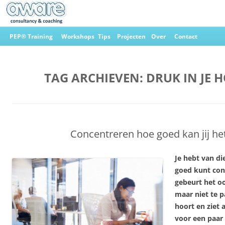
Ga
naar
PEP® Training
Workshops
Tips
Projecten
Over
Contact
de
inhoud
Aware Consultancy & Coaching
TAG ARCHIEVEN:
DRUK IN JE 
Concentreren hoe goed kan jij he
Je hebt van di
goed kunt con
gebeurt het oo
maar niet te p
hoort en ziet a
voor een paar