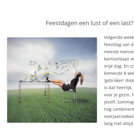
Feestdagen een lust of een last?
Volgende week 
feestdag van di
meeste mense
kantoorbaan ee
vrije dag. En z
komende 8 wek
‘gebroken’ doo
is dat heerlijk
voor je gezin, 
jezelf. Sommi
nog combinere
voorjaarsvakant
lang niet altijd