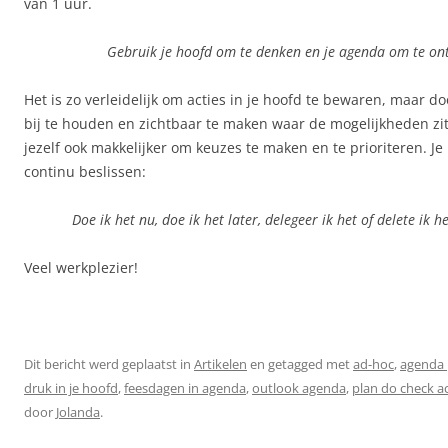
van 1 uur.
Gebruik je hoofd om te denken en je agenda om te o
Het is zo verleidelijk om acties in je hoofd te bewaren, maar d
bij te houden en zichtbaar te maken waar de mogelijkheden zit
jezelf ook makkelijker om keuzes te maken en te prioriteren. Je b
continu beslissen:
Doe ik het nu, doe ik het later, delegeer ik het of delete ik h
Veel werkplezier!
Dit bericht werd geplaatst in
Artikelen
en getagged met
ad-hoc
,
agenda 
druk in je hoofd
,
feesdagen in agenda
,
outlook agenda
,
plan do check a
door
Jolanda
.