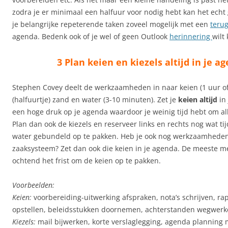
zodra je er minimaal een halfuur voor nodig hebt kan het echt 
je belangrijke repeterende taken zoveel mogelijk met een
teru
agenda. Bedenk ook of je wel of geen Outlook
herinnering
wilt 
3 Plan keien en kiezels altijd in je a
Stephen Covey deelt de werkzaamheden in naar keien (1 uur of 
(halfuurtje) zand en water (3-10 minuten). Zet je
keien altijd
in 
een hoge druk op je agenda waardoor je weinig tijd hebt om all
Plan dan ook de kiezels en reserveer links en rechts nog wat t
water gebundeld op te pakken. Heb je ook nog werkzaamheden
zaaksysteem? Zet dan ook die keien in je agenda. De meeste me
ochtend het frist om de keien op te pakken.
Voorbeelden:
Keien:
voorbereiding-uitwerking afspraken, nota’s schrijven, ra
opstellen, beleidsstukken doornemen, achterstanden wegwerk
Kiezels:
mail bijwerken, korte verslaglegging, agenda planning