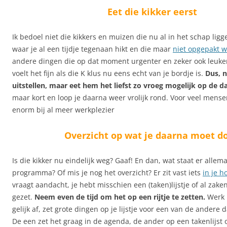
Eet die kikker eerst
Ik bedoel niet die kikkers en muizen die nu al in het schap ligg
waar je al een tijdje tegenaan hikt en die maar
niet opgepakt w
andere dingen die op dat moment urgenter en zeker ook leuker
voelt het fijn als die K klus nu eens echt van je bordje is.
Dus, n
uitstellen, maar eet hem het liefst zo vroeg mogelijk op de d
maar kort en loop je daarna weer vrolijk rond. Voor veel mensen
enorm bij al meer werkplezier
Overzicht op wat je daarna moet d
Is die kikker nu eindelijk weg? Gaaf! En dan, wat staat er alle
programma? Of mis je nog het overzicht? Er zit vast iets
in je h
vraagt aandacht, je hebt misschien een (taken)lijstje of al zake
gezet.
Neem even de tijd om het op een rijtje te zetten.
Werk 
gelijk af, zet grote dingen op je lijstje voor een van de andere
De een zet het graag in de agenda, de ander op een takenlijst