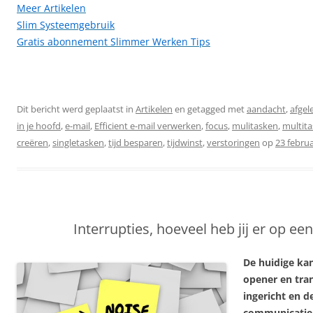
Meer Artikelen
Slim Systeemgebruik
Gratis abonnement Slimmer Werken Tips
Dit bericht werd geplaatst in
Artikelen
en getagged met
aandacht
,
afgel
in je hoofd
,
e-mail
,
Efficient e-mail verwerken
,
focus
,
mulitasken
,
multita
creëren
,
singletasken
,
tijd besparen
,
tijdwinst
,
verstoringen
op
23 februa
Interrupties, hoeveel heb jij er op ee
De huidige kan
opener en tra
ingericht en d
communicatie