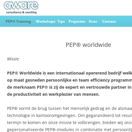
Ga
naar
PEP® Training
Workshops
Tips
Projecten
Over
Contact
de
inhoud
Aware Consultancy & Coaching
PEP® worldwide
Missie:
PEP® Worldwide is een internationaal opererend bedrijf wel
op maat gesneden persoonlijke en team efficiency programma
de merknaam PEP® is zij de expert en vertrouwde partner in
de productiviteit en werkplezier van mensen.
PEP® vormt de brug tussen het menselijk gedrag en de alsma
technologie in kantooromgevingen. Om gegarandeerd tot resul
termijn te komen en onze missie te volbrengen, bieden wij onz
gepersonaliseerde PEP®-modules in combinatie met persoonli