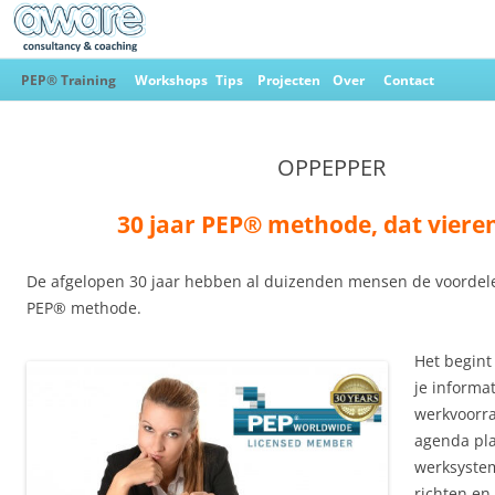
Ga
naar
PEP® Training
Workshops
Tips
Projecten
Over
Contact
de
inhoud
Aware Consultancy & Coaching
OPPEPPER
30 jaar PEP® methode, dat viere
De afgelopen 30 jaar hebben al duizenden mensen de voordel
PEP® methode.
Het begint
je informa
werkvoorr
agenda pla
werksystem
richten en