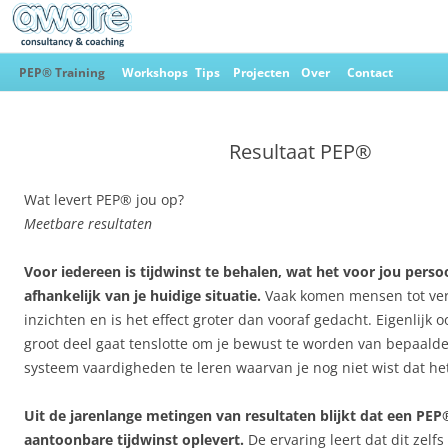
Ga
naar
PEP® Training
Workshops
Tips
Projecten
Over
Contact
de
inhoud
Aware Consultancy & Coaching
Resultaat PEP®
Wat levert PEP® jou op?
Meetbare resultaten
Voor iedereen is tijdwinst te behalen, wat het voor jou perso
afhankelijk van je huidige situatie.
Vaak komen mensen tot ve
inzichten en is het effect groter dan vooraf gedacht. Eigenlijk o
groot deel gaat tenslotte om je bewust te worden van bepaald
systeem vaardigheden te leren waarvan je nog niet wist dat he
Uit de jarenlange metingen van resultaten blijkt dat een PEP
aantoonbare tijdwinst oplevert.
De ervaring leert dat dit zelfs