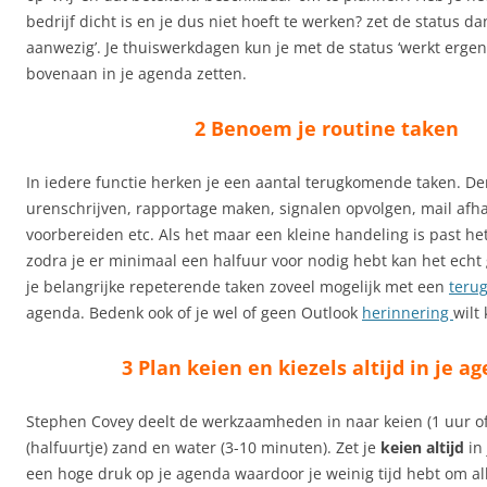
bedrijf dicht is en je dus niet hoeft te werken? zet de status da
aanwezig’. Je thuiswerkdagen kun je met de status ‘werkt ergen
bovenaan in je agenda zetten.
2 Benoem je routine taken
In iedere functie herken je een aantal terugkomende taken. D
urenschrijven, rapportage maken, signalen opvolgen, mail afh
voorbereiden etc. Als het maar een kleine handeling is past het
zodra je er minimaal een halfuur voor nodig hebt kan het echt 
je belangrijke repeterende taken zoveel mogelijk met een
teru
agenda. Bedenk ook of je wel of geen Outlook
herinnering
wilt 
3 Plan keien en kiezels altijd in je a
Stephen Covey deelt de werkzaamheden in naar keien (1 uur of 
(halfuurtje) zand en water (3-10 minuten). Zet je
keien altijd
in 
een hoge druk op je agenda waardoor je weinig tijd hebt om all