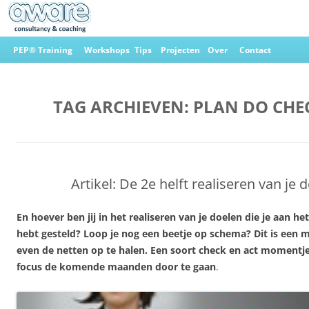
Ga
naar
PEP® Training
Workshops
Tips
Projecten
Over
Contact
de
inhoud
Aware Consultancy & Coaching
TAG ARCHIEVEN:
PLAN DO CHE
Artikel: De 2e helft realiseren van je 
En hoever ben jij in het realiseren van je doelen die je aan he
hebt gesteld? Loop je nog een beetje op schema? Dit is ee
even de netten op te halen. Een soort check en act momentj
focus de komende maanden door te gaan
.