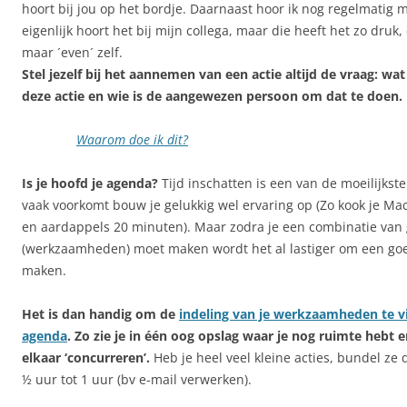
hoort bij jou op het bordje. Daarnaast hoor ik nog regelmatig
eigenlijk hoort het bij mijn collega, maar die heeft het zo druk,
maar ´even´ zelf.
Stel jezelf bij het aannemen van een actie altijd de vraag: wat
deze actie en wie is de aangewezen persoon om dat te doen.
Waarom doe ik dit?
Is je hoofd je agenda?
Tijd inschatten is een van de moeilijkste
vaak voorkomt bouw je gelukkig wel ervaring op (Zo kook je Ma
en aardappels 20 minuten). Maar zodra je een combinatie van
(werkzaamheden) moet maken wordt het al lastiger om een goed
maken.
Het is dan handig om de
indeling van je werkzaamheden te vi
agenda
. Zo zie je in één oog opslag waar je nog ruimte hebt 
elkaar ‘concurreren’.
Heb je heel veel kleine acties, bundel ze 
½ uur tot 1 uur (bv e-mail verwerken).