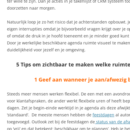
ter wille te zijn. Dan je acties in je takenlijst of CRM systeem 
doorzetten naar morgen.
Natuurlijk loop je zo het risico dat je achterstanden opbouwt. Je
eigen interrupties omdat je bijvoorbeeld vragen krijgt over je 
of omdat de druk in je hoofd toeneemt en je minder goed kunt
Door je werkelijke beschikbare agenda ruimte visueel te maken 
duidelijkheid voor jezelf en je omgeving.
5 Tips om zichtbaar te maken welke ruimte 
1 Geef aan wanneer je aan/afwezig 
Steeds meer mensen werken flexibel. De een met een avondro
voor klantafspraken, de ander werkt flexibele uren of heeft be
dagen. Zet je begin-einde werktijd in je agenda als deze afwijk
‘standaard’. De meeste mensen hebben de
feestdagen
al auto
toegevoegd. Outlook zet bij de feestdagen de
status van de af
op ‘vrij’ en dat betekent: beschikbaar om te plannen’. Heb je he