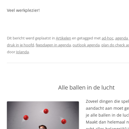
Veel werkplezier!
Dit bericht werd geplaatst in
Artikelen
en getagged met
ad-hoc
,
agenda 
druk in je hoofd
,
feesdagen in agenda
,
outlook agenda
,
plan do check a
door
Jolanda
.
Alle ballen in de lucht
Zoveel dingen die spe
aandacht aan moet geve
je alle ballen in de l
Maakt dan helemaal n
echt alles belangrijk? 