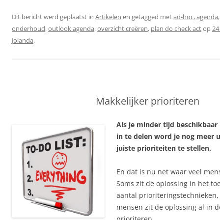
Dit bericht werd geplaatst in
Artikelen
en getagged met
ad-hoc
,
agenda
onderhoud
,
outlook agenda
,
overzicht creëren
,
plan do check act
op
24
Jolanda
.
Makkelijker prioriteren
Als je minder tijd beschikbaa
in te delen word je nog meer
juiste prioriteiten te stellen.
En dat is nu net waar veel men
Soms zit de oplossing in het t
aantal prioriteringstechnieken
mensen zit de oplossing al in d
prioriteren.