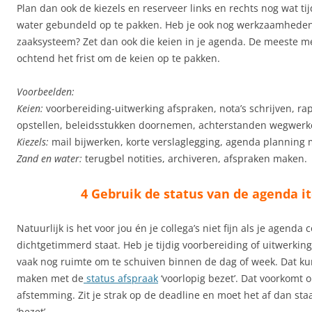
Plan dan ook de kiezels en reserveer links en rechts nog wat t
water gebundeld op te pakken. Heb je ook nog werkzaamheden
zaaksysteem? Zet dan ook die keien in je agenda. De meeste me
ochtend het frist om de keien op te pakken.
Voorbeelden:
Keien:
voorbereiding-uitwerking afspraken, nota’s schrijven, ra
opstellen, beleidsstukken doornemen, achterstanden wegwerk
Kiezels:
mail bijwerken, korte verslaglegging, agenda planning
Zand en water:
terugbel notities, archiveren, afspraken maken.
4 Gebruik de status van de agenda i
Natuurlijk is het voor jou én je collega’s niet fijn als je agenda 
dichtgetimmerd staat. Heb je tijdig voorbereiding of uitwerkin
vaak nog ruimte om te schuiven binnen de dag of week. Dat kun
maken met de
status afspraak
‘voorlopig bezet’. Dat voorkomt 
afstemming. Zit je strak op de deadline en moet het af dan sta
‘bezet’.