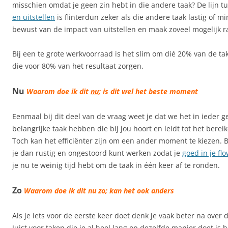
misschien omdat je geen zin hebt in die andere taak? De lijn 
en uitstellen
is flinterdun zeker als die andere taak lastig of m
bewust van de impact van uitstellen en maak zoveel mogelijk r
Bij een te grote werkvoorraad is het slim om dié 20% van de ta
die voor 80% van het resultaat zorgen.
Nu
Waarom doe ik dit
nu
; is dit wel het beste moment
Eenmaal bij dit deel van de vraag weet je dat we het in ieder g
belangrijke taak hebben die bij jou hoort en leidt tot het bereik
Toch kan het efficiënter zijn om een ander moment te kiezen. 
je dan rustig en ongestoord kunt werken zodat je
goed in je fl
je nu te weinig tijd hebt om de taak in één keer af te ronden.
Zo
Waarom doe ik dit nu zo; kan het ook anders
Als je iets voor de eerste keer doet denk je vaak beter na over
Juist voor taken die je al heel lang op dezelfde manier doet is