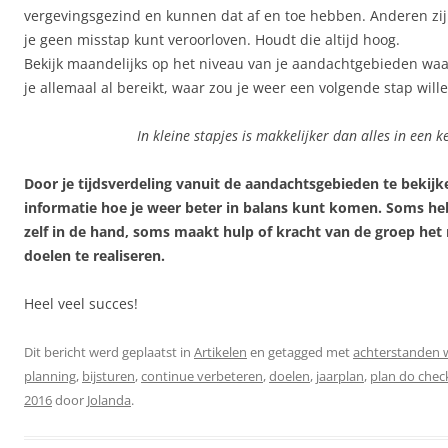
vergevingsgezind en kunnen dat af en toe hebben. Anderen zijn
je geen misstap kunt veroorloven. Houdt die altijd hoog.
Bekijk maandelijks op het niveau van je aandachtgebieden waar
je allemaal al bereikt, waar zou je weer een volgende stap will
In kleine stapjes is makkelijker dan alles in een k
Door je tijdsverdeling vanuit de aandachtsgebieden te bekijke
informatie hoe je weer beter in balans kunt komen. Soms heb
zelf in de hand, soms maakt hulp of kracht van de groep het
doelen te realiseren.
Heel veel succes!
Dit bericht werd geplaatst in
Artikelen
en getagged met
achterstanden
planning
,
bijsturen
,
continue verbeteren
,
doelen
,
jaarplan
,
plan do chec
2016
door
Jolanda
.