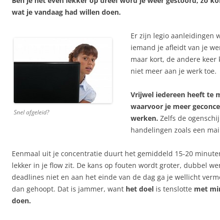
Ben je net even lekker op dreef word je weer gestoord, zo ko
wat je vandaag had willen doen.
Er zijn legio aanleidingen 
iemand je afleidt van je we
maar kort, de andere keer
niet meer aan je werk toe.
Vrijwel iedereen heeft te
waarvoor je meer geconc
Snel afgeleid?
werken.
Zelfs de ogenschij
handelingen zoals een mail
Eenmaal uit je concentratie duurt het gemiddeld 15-20 minuten
lekker in je flow zit. De kans op fouten wordt groter, dubbel wer
deadlines niet en aan het einde van de dag ga je wellicht verm
dan gehoopt. Dat is jammer, want
het doel
is tenslotte
met mi
doen.