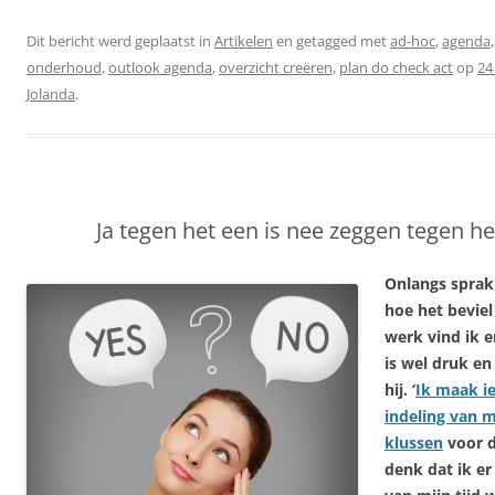
Dit bericht werd geplaatst in
Artikelen
en getagged met
ad-hoc
,
agenda
onderhoud
,
outlook agenda
,
overzicht creëren
,
plan do check act
op
24
Jolanda
.
Ja tegen het een is nee zeggen tegen h
Onlangs sprak
hoe het beviel
werk vind ik e
is wel druk en
hij. ‘
Ik maak i
indeling van m
klussen
voor d
denk dat ik e