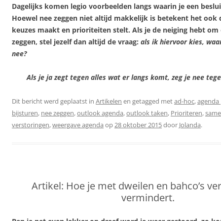
Dagelijks komen legio voorbeelden langs waarin je een besl
Hoewel nee zeggen niet altijd makkelijk is betekent het ook d
keuzes maakt en prioriteiten stelt. Als je de neiging hebt om 
zeggen, stel jezelf dan altijd de vraag:
als ik hiervoor kies, wa
nee?
Als je ja zegt tegen alles wat er langs komt, zeg je nee tegen
Dit bericht werd geplaatst in
Artikelen
en getagged met
ad-hoc
,
agenda 
bijsturen
,
nee zeggen
,
outlook agenda
,
outlook taken
,
Prioriteren
,
same
verstoringen
,
weergave agenda
op
28 oktober 2015
door
Jolanda
.
Artikel: Hoe je met dweilen en bahco’s ve
vermindert.