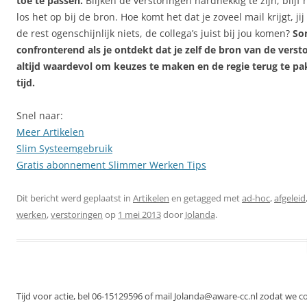
toe te passen.
Blijken de verstoringen hardnekkig te zijn, blijf
los het op bij de bron. Hoe komt het dat je zoveel mail krijgt, jij
de rest ogenschijnlijk niets, de collega’s juist bij jou komen?
So
confronterend als je ontdekt dat je zelf de bron van de vers
altijd waardevol om keuzes te maken en de regie terug te pa
tijd.
Snel naar:
Meer Artikelen
Slim Systeemgebruik
Gratis abonnement Slimmer Werken Tips
Dit bericht werd geplaatst in
Artikelen
en getagged met
ad-hoc
,
afgeleid
werken
,
verstoringen
op
1 mei 2013
door
Jolanda
.
Tijd voor actie, bel 06-15129596 of mail Jolanda@aware-cc.nl zodat we 