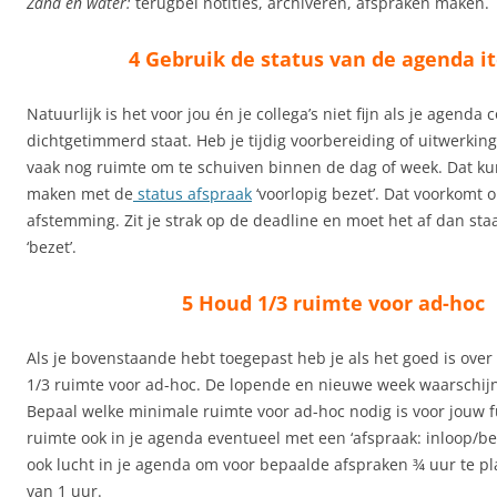
Zand en water:
terugbel notities, archiveren, afspraken maken.
4 Gebruik de status van de agenda i
Natuurlijk is het voor jou én je collega’s niet fijn als je agenda 
dichtgetimmerd staat. Heb je tijdig voorbereiding of uitwerkin
vaak nog ruimte om te schuiven binnen de dag of week. Dat kun
maken met de
status afspraak
‘voorlopig bezet’. Dat voorkomt 
afstemming. Zit je strak op de deadline en moet het af dan sta
‘bezet’.
5 Houd 1/3 ruimte voor ad-hoc
Als je bovenstaande hebt toegepast heb je als het goed is over
1/3 ruimte voor ad-hoc. De lopende en nieuwe week waarschijnli
Bepaal welke minimale ruimte voor ad-hoc nodig is voor jouw fu
ruimte ook in je agenda eventueel met een ‘afspraak: inloop/bela
ook lucht in je agenda om voor bepaalde afspraken ¾ uur te pl
van 1 uur.