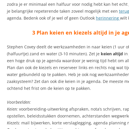
zodra je er minimaal een halfuur voor nodig hebt kan het echt 
je belangrijke repeterende taken zoveel mogelijk met een
teru
agenda. Bedenk ook of je wel of geen Outlook
herinnering
wilt 
3 Plan keien en kiezels altijd in je a
Stephen Covey deelt de werkzaamheden in naar keien (1 uur of 
(halfuurtje) zand en water (3-10 minuten). Zet je
keien altijd
in 
een hoge druk op je agenda waardoor je weinig tijd hebt om all
Plan dan ook de kiezels en reserveer links en rechts nog wat t
water gebundeld op te pakken. Heb je ook nog werkzaamheden
zaaksysteem? Zet dan ook die keien in je agenda. De meeste me
ochtend het frist om de keien op te pakken.
Voorbeelden:
Keien:
voorbereiding-uitwerking afspraken, nota’s schrijven, ra
opstellen, beleidsstukken doornemen, achterstanden wegwerk
Kiezels:
mail bijwerken, korte verslaglegging, agenda planning