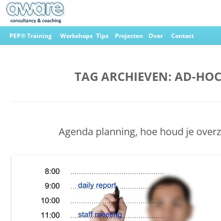
Ga
naar
PEP® Training
Workshops
Tips
Projecten
Over
Contact
de
inhoud
Aware Consultancy & Coaching
TAG ARCHIEVEN:
AD-HO
Agenda planning, hoe houd je overz