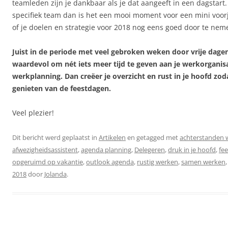
teamleden zijn je dankbaar als je dat aangeeft in een dagstart.
specifiek team dan is het een mooi moment voor een mini vo
of je doelen en strategie voor 2018 nog eens goed door te nem
Juist in de periode met veel gebroken weken door vrije dagen
waardevol om nét iets meer tijd te geven aan je werkorganis
werkplanning. Dan creëer je overzicht en rust in je hoofd zod
genieten van de feestdagen.
Veel plezier!
Dit bericht werd geplaatst in
Artikelen
en getagged met
achterstanden
afwezigheidsassistent
,
agenda planning
,
Delegeren
,
druk in je hoofd
,
fe
opgeruimd op vakantie
,
outlook agenda
,
rustig werken
,
samen werken
2018
door
Jolanda
.