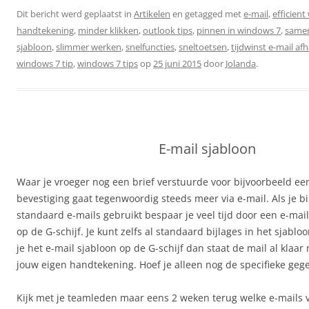
Dit bericht werd geplaatst in
Artikelen
en getagged met
e-mail
,
efficien
handtekening
,
minder klikken
,
outlook tips
,
pinnen in windows 7
,
same
sjabloon
,
slimmer werken
,
snelfuncties
,
sneltoetsen
,
tijdwinst e-mail af
windows 7 tip
,
windows 7 tips
op
25 juni 2015
door
Jolanda
.
E-mail sjabloon
Waar je vroeger nog een brief verstuurde voor bijvoorbeeld ee
bevestiging gaat tegenwoordig steeds meer via e-mail. Als je b
standaard e-mails gebruikt bespaar je veel tijd door een e-mai
op de G-schijf. Je kunt zelfs al standaard bijlages in het sjabl
je het e-mail sjabloon op de G-schijf dan staat de mail al klaar
jouw eigen handtekening. Hoef je alleen nog de specifieke gege
Kijk met je teamleden maar eens 2 weken terug welke e-mails