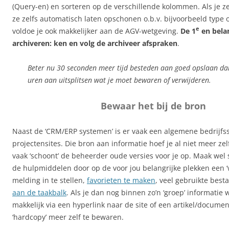
(Query-en) en sorteren op de verschillende kolommen. Als je ze
ze zelfs automatisch laten opschonen o.b.v. bijvoorbeeld type of
e
voldoe je ook makkelijker aan de AGV-wetgeving.
De 1
en belan
archiveren: ken en volg de archiveer afspraken
.
Beter nu 30 seconden meer tijd besteden aan goed opslaan dan
uren aan uitsplitsen wat je moet bewaren of verwijderen.
Bewaar het bij de bron
Naast de ‘CRM/ERP systemen’ is er vaak een algemene bedrijfs
projectensites. Die bron aan informatie hoef je al niet meer ze
vaak ‘schoont’ de beheerder oude versies voor je op. Maak wel 
de hulpmiddelen door op de voor jou belangrijke plekken een 
melding in te stellen,
favorieten te maken
, veel gebruikte bes
aan de taakbalk
. Als je dan nog binnen zo’n ‘groep’ informatie 
makkelijk via een hyperlink naar de site of een artikel/docume
‘hardcopy’ meer zelf te bewaren.