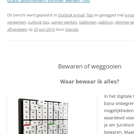
Gratis abonnement Slimmer Werken Tips
Dit bericht werd geplaatst in
Outlook e-mail
,
Tips
en getagged met
e-mai
verwerken
,
outlook tips
,
samen werken
,
sjablonen
,
sjabloon
,
slimmer w
afhandelen
op
25 juni 2015
door
Jolanda
.
Bewaren of weggooien
Waar bewaar ik alles?
In het digital
bijna onbegre
mogelijkheden.
waardevol voo
je om ‘juridisc
bewaren. Maar 