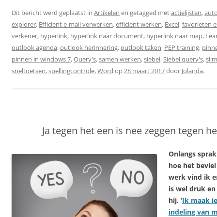
Dit bericht werd geplaatst in
Artikelen
en getagged met
actielijsten
,
aut
explorer
,
Efficient e-mail verwerken
,
efficient werken
,
Excel
,
favorieten e
verkener
,
hyperlink
,
hyperlink naar document
,
hyperlink naar map
,
Lea
outlook agenda
,
outlook herinnering
,
outlook taken
,
PEP training
,
pinn
pinnen in windows 7
,
Query's
,
samen werken
,
siebel
,
Siebel query's
,
sli
sneltoetsen
,
spellingcontrole
,
Word
op
28 maart 2017
door
Jolanda
.
Ja tegen het een is nee zeggen tegen h
Onlangs sprak
hoe het beviel
werk vind ik e
is wel druk en
hij. ‘
Ik maak i
indeling van m