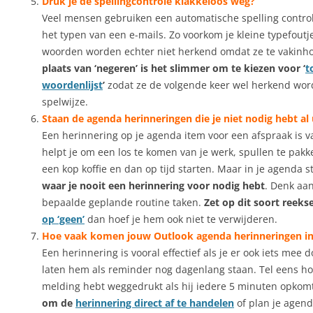
Druk je de spellingcontrole klakkeloos weg?
Veel mensen gebruiken een automatische spelling controle
het typen van een e-mails. Zo voorkom je kleine typefout
woorden worden echter niet herkend omdat ze te vakinhou
plaats van ‘negeren’ is het slimmer om te kiezen voor ‘
t
woordenlijst
’
zodat ze de volgende keer wel herkend word
spelwijze.
Staan de agenda herinneringen die je niet nodig hebt al 
Een herinnering op je agenda item voor een afspraak is v
helpt je om een los te komen van je werk, spullen te pak
een kop koffie en dan op tijd starten. Maar in je agenda 
waar je nooit een herinnering voor nodig hebt
. Denk aan
bepaalde geplande routine taken.
Zet op dit soort reeks
op ‘geen’
dan hoef je hem ook niet te verwijderen.
Hoe vaak komen jouw Outlook agenda herinneringen in
Een herinnering is vooral effectief als je er ook iets mee
laten hem als reminder nog dagenlang staan. Tel eens ho
melding hebt weggedrukt als hij iedere 5 minuten opkom
om de
herinnering direct af te handelen
of plan je agend