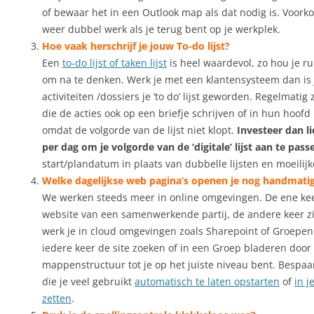
of bewaar het in een Outlook map als dat nodig is. Voorko
weer dubbel werk als je terug bent op je werkplek.
Hoe vaak herschrijf je jouw To-do lijst?
Een
to-do lijst of taken lijst
is heel waardevol, zo hou je ru
om na te denken. Werk je met een klantensysteem dan is 
activiteiten /dossiers je ‘to do’ lijst geworden. Regelmatig
die de acties ook op een briefje schrijven of in hun hoof
omdat de volgorde van de lijst niet klopt.
Investeer dan l
per dag om je volgorde van de ‘digitale’ lijst aan te pass
start/plandatum in plaats van dubbelle lijsten en moeilij
Welke dagelijkse web pagina’s openen je nog handmati
We werken steeds meer in online omgevingen. De ene kee
website van een samenwerkende partij, de andere keer zit
werk je in cloud omgevingen zoals Sharepoint of Groepen.
iedere keer de site zoeken of in een Groep bladeren door
mappenstructuur tot je op het juiste niveau bent. Bespaar
die je veel gebruikt
automatisch te laten opstarten
of
in j
zetten
.