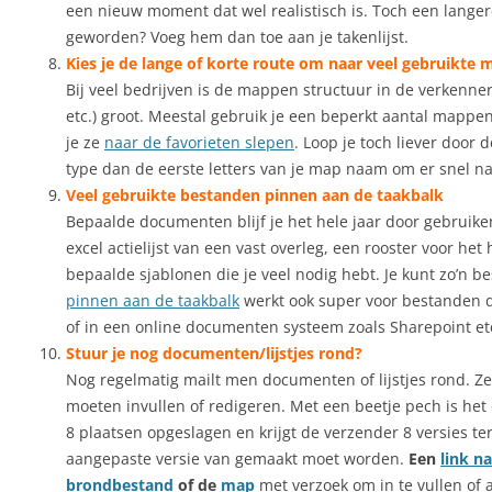
een nieuw moment dat wel realistisch is. Toch een langer
geworden? Voeg hem dan toe aan je takenlijst.
Kies je de lange of korte route om naar veel gebruikte
Bij veel bedrijven is de mappen structuur in de verkenner (
etc.) groot. Meestal gebruik je een beperkt aantal mappe
je ze
naar de favorieten slepen
. Loop je toch liever door 
type dan de eerste letters van je map naam om er snel na
Veel gebruikte bestanden pinnen aan de taakbalk
Bepaalde documenten blijf je het hele jaar door gebruike
excel actielijst van een vast overleg, een rooster voor het 
bepaalde sjablonen die je veel nodig hebt. Je kunt zo’n b
pinnen aan de taakbalk
werkt ook super voor bestanden d
of in een online documenten systeem zoals Sharepoint et
Stuur je nog documenten/lijstjes rond?
Nog regelmatig mailt men documenten of lijstjes rond. Ze
moeten invullen of redigeren. Met een beetje pech is he
8 plaatsen opgeslagen en krijgt de verzender 8 versies te
aangepaste versie van gemaakt moet worden.
Een
link n
brondbestand
of de
map
met verzoek om in te vullen of