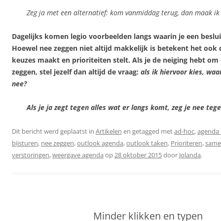
Zeg ja met een alternatief: kom vanmiddag terug, dan maak ik t
Dagelijks komen legio voorbeelden langs waarin je een besl
Hoewel nee zeggen niet altijd makkelijk is betekent het ook d
keuzes maakt en prioriteiten stelt. Als je de neiging hebt om 
zeggen, stel jezelf dan altijd de vraag:
als ik hiervoor kies, wa
nee?
Als je ja zegt tegen alles wat er langs komt, zeg je nee tegen
Dit bericht werd geplaatst in
Artikelen
en getagged met
ad-hoc
,
agenda 
bijsturen
,
nee zeggen
,
outlook agenda
,
outlook taken
,
Prioriteren
,
same
verstoringen
,
weergave agenda
op
28 oktober 2015
door
Jolanda
.
Minder klikken en typen