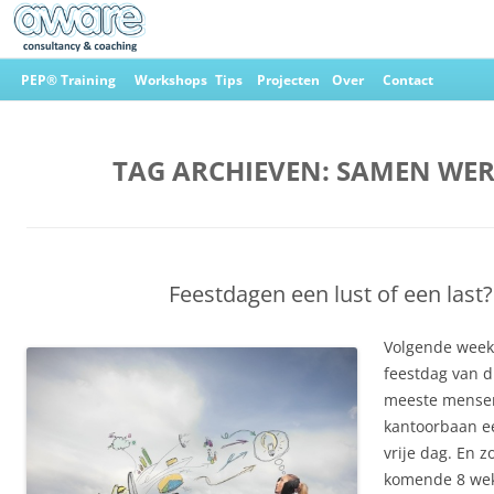
Ga
naar
PEP® Training
Workshops
Tips
Projecten
Over
Contact
de
inhoud
Aware Consultancy & Coaching
TAG ARCHIEVEN:
SAMEN WE
Feestdagen een lust of een last?
Volgende week 
feestdag van di
meeste mense
kantoorbaan ee
vrije dag. En z
komende 8 wek