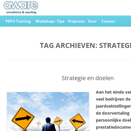
Ga
naar
PEP® Training
Workshops
Tips
Projecten
Over
Contact
de
inhoud
Aware Consultancy & Coaching
TAG ARCHIEVEN:
STRATEG
Strategie en doelen
Aan het einde va
veel bedrijven de
jaardoelstellingen
de doorvertaling
persoonlijke doel
prestatiedocume