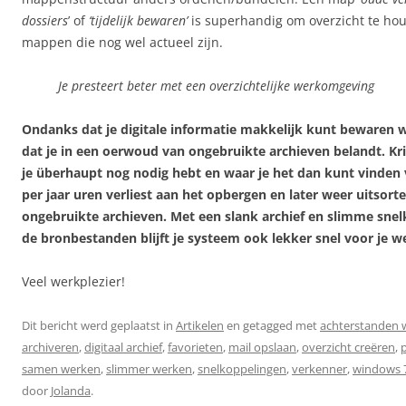
dossiers
’ of
‘tijdelijk bewaren’
is superhandig om overzicht te ho
mappen die nog wel actueel zijn.
Je presteert beter met een overzichtelijke werkomgeving
Ondanks dat je digitale informatie makkelijk kunt bewaren 
dat je in een oerwoud van ongebruikte archieven belandt. Kri
je überhaupt nog nodig hebt en waar je het dan kunt vinden
per jaar uren verliest aan het opbergen en later weer uitsort
ongebruikte archieven. Met een slank archief en slimme sne
de bronbestanden blijft je systeem ook lekker snel voor je w
Veel werkplezier!
Dit bericht werd geplaatst in
Artikelen
en getagged met
achterstanden
archiveren
,
digitaal archief
,
favorieten
,
mail opslaan
,
overzicht creëren
,
samen werken
,
slimmer werken
,
snelkoppelingen
,
verkenner
,
windows 7
door
Jolanda
.