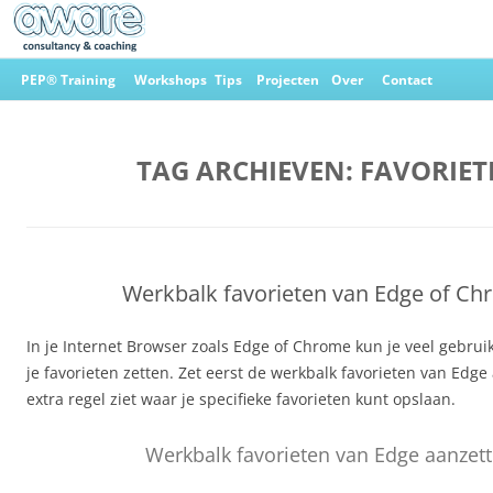
Ga
naar
PEP® Training
Workshops
Tips
Projecten
Over
Contact
de
inhoud
Aware Consultancy & Coaching
TAG ARCHIEVEN:
FAVORIET
Werkbalk favorieten van Edge of C
In je Internet Browser zoals Edge of Chrome kun je veel gebruikt
je favorieten zetten. Zet eerst de werkbalk favorieten van Edge
extra regel ziet waar je specifieke favorieten kunt opslaan.
Werkbalk favorieten van Edge aanzet