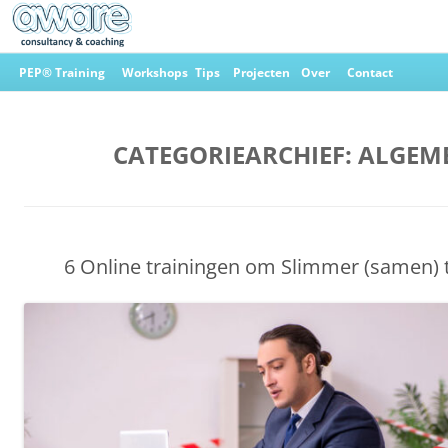
Ga
naar
PEP® Training
Workshops
Tips
Projecten
Over
Contact
de
inhoud
Aware Consultancy & Coaching
CATEGORIEARCHIEF:
ALGEM
6 Online trainingen om Slimmer (samen) 