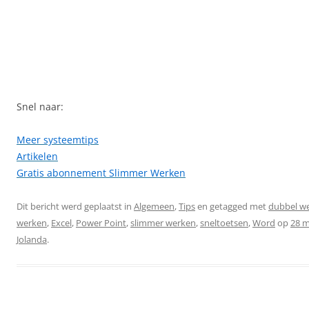
Snel naar:
Meer systeemtips
Artikelen
Gratis abonnement Slimmer Werken
Dit bericht werd geplaatst in
Algemeen
,
Tips
en getagged met
dubbel w
werken
,
Excel
,
Power Point
,
slimmer werken
,
sneltoetsen
,
Word
op
28 m
Jolanda
.