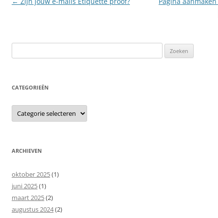
Berichtnavigatie
←
Zijn jouw e-mails Etiquette proof?
Pagina aanmaken 
Zoeken
naar:
CATEGORIEËN
Categorieën
ARCHIEVEN
oktober 2025
(1)
juni 2025
(1)
maart 2025
(2)
augustus 2024
(2)