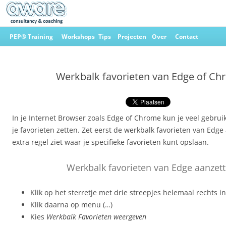
Ga
naar
PEP® Training
Workshops
Tips
Projecten
Over
Contact
de
inhoud
Aware Consultancy & Coaching
Werkbalk favorieten van Edge of C
In je Internet Browser zoals Edge of Chrome kun je veel gebruikt
je favorieten zetten. Zet eerst de werkbalk favorieten van Edge
extra regel ziet waar je specifieke favorieten kunt opslaan.
Werkbalk favorieten van Edge aanzet
Klik op het sterretje met drie streepjes helemaal rechts i
Klik daarna op menu (…)
Kies
Werkbalk Favorieten weergeven