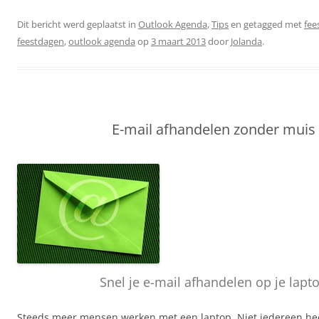
Dit bericht werd geplaatst in
Outlook Agenda
,
Tips
en getagged met
fee
feestdagen
,
outlook agenda
op
3 maart 2013
door
Jolanda
.
E-mail afhandelen zonder muis
Snel je e-mail afhandelen op je lapt
Steeds meer mensen werken met een laptop. Niet iedereen he