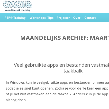
Ga
naar
PEP® Training
Workshops
Tips
Projecten
Over
Contact
de
inhoud
Aware Consultancy & Coaching
MAANDELIJKS ARCHIEF:
MAART
Veel gebruikte apps en bestanden vastma
taakbalk
In Windows kun je veelgebruikte apps en bestanden pinnen aa
zodat je ze snel kunt openen. Zodra je voor de 1e keer een app 
of je het wilt vastmaken aan de taakbalk. Anders kun je de ap
alsnog doen.