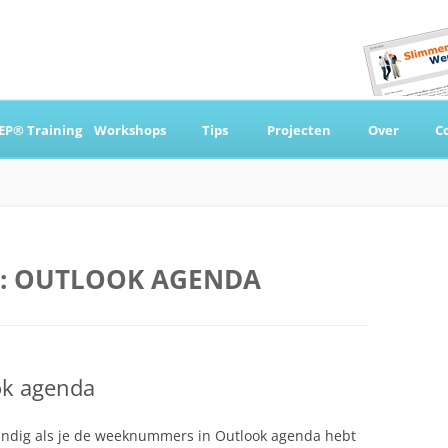
Ga
naar
EP® Training
Workshops
Tips
Projecten
Over
C
de
inhoud
 & Coaching
:
OUTLOOK AGENDA
k agenda
handig als je de weeknummers in Outlook agenda hebt