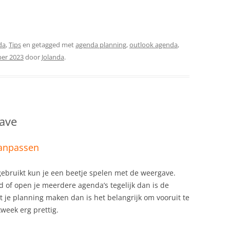
da
,
Tips
en getagged met
agenda planning
,
outlook agenda
,
er 2023
door
Jolanda
.
ave
anpassen
gebruikt kun je een beetje spelen met de weergave.
 of open je meerdere agenda’s tegelijk dan is de
st je planning maken dan is het belangrijk om vooruit te
week erg prettig.