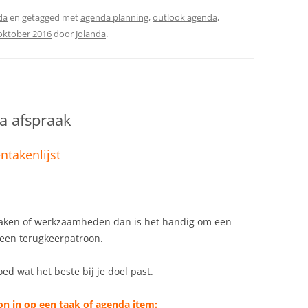
da
en getagged met
agenda planning
,
outlook agenda
,
oktober 2016
door
Jolanda
.
a afspraak
ntakenlijst
raken of werkzaamheden dan is het handig om een
 een terugkeerpatroon.
oed wat het beste bij je doel past.
on in op een taak of agenda item: