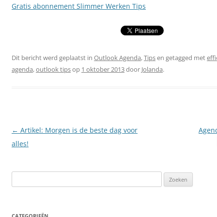
Gratis abonnement Slimmer Werken Tips
Dit bericht werd geplaatst in
Outlook Agenda
,
Tips
en getagged met
eff
agenda
,
outlook tips
op
1 oktober 2013
door
Jolanda
.
Berichtnavigatie
←
Artikel: Morgen is de beste dag voor
Agend
alles!
Zoeken
naar:
CATEGORIEËN