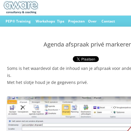
Ga
naar
PEP® Training
Workshops
Tips
Projecten
Over
Contact
de
inhoud
Aware Consultancy & Coaching
Agenda afspraak privé markere
Soms is het waardevol dat de inhoud van je afspraak voor ande
is.
Met het slotje houd je de gegevens privé.