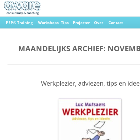
Ga
naar
PEP® Training
Workshops
Tips
Projecten
Over
Contact
de
inhoud
Aware Consultancy & Coaching
MAANDELIJKS ARCHIEF:
NOVEMB
Werkplezier, adviezen, tips en ide