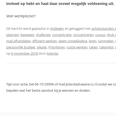
invloed op hebt en haal daar zoveel mogelijk voldoening uit.
Veel werkplezier!
Dit bericht werd geplaatst in
Artikelen
en getagged met
achterstanden
plannen
,
bewegen
,
challenge
,
concentratie
,
concentreren
,
cursus
,
druk 
mail afhandelen
,
efficient werken
,
eigen ontwikkeling
,
leren
,
lummelen
,
persoonlijk budget
,
plezier
,
Prioriteren
,
rustig werken
,
taken
,
takenlijst
,
op
6 november 2018
door
Jolanda
.
Tijd voor actie, bel 06-15129596 of mail Jolanda@aware-cc.nl zodat we 
bepalen wat het beste aansluit bij je wensen en doelen.