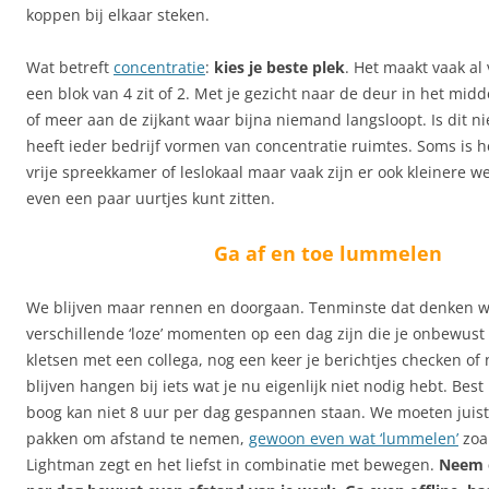
koppen bij elkaar steken.
Wat betreft
concentratie
:
kies je beste plek
. Het maakt vaak al 
een blok van 4 zit of 2. Met je gezicht naar de deur in het mid
of meer aan de zijkant waar bijna niemand langsloopt. Is dit n
heeft ieder bedrijf vormen van concentratie ruimtes. Soms is 
vrije spreekkamer of leslokaal maar vaak zijn er ook kleinere w
even een paar uurtjes kunt zitten.
Ga af en toe lummelen
We blijven maar rennen en doorgaan. Tenminste dat denken w
verschillende ‘loze’ momenten op een dag zijn die je onbewust 
kletsen met een collega, nog een keer je berichtjes checken of 
blijven hangen bij iets wat je nu eigenlijk niet nodig hebt. Best
boog kan niet 8 uur per dag gespannen staan. We moeten juist 
pakken om afstand te nemen,
gewoon even wat ‘lummelen’
zoa
Lightman zegt en het liefst in combinatie met bewegen.
Neem e