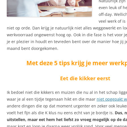
Natuurlijk zijn
even leuk of h
off-day. Wellicht
veel werk of is
niet op orde. Dan krijg je natuurlijk niet alles weggewerkt en lo
werkvoorraad ongewenst hoog op. Ook in die fase is het voor je
je er plezier in houdt en tevreden bent over de manier hoe jij j
maand bent doorgekomen.
Met deze 5 tips krijg je meer werkp
Eet die kikker eerst
Ik bedoel niet die kikkers en muizen die nu al in het schap ligg
waar je al een tijdje tegenaan hikt en die maar
niet opgepakt w
andere dingen die op dat moment urgenter en zeker ook leuker
voelt het fijn als die K klus nu eens echt van je bordje is.
Dus, n
uitstellen, maar eet hem het liefst zo vroeg mogelijk op de d
maar kort en loop je daarna weer vrolijk rond. Voor veel mensen