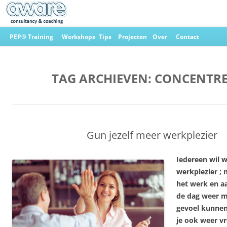
Ga
naar
PEP® Training
Workshops
Tips
Projecten
Over
Contact
de
inhoud
Aware Consultancy & Coaching
TAG ARCHIEVEN:
CONCENTR
Gun jezelf meer werkplezier
Iedereen wil 
werkplezier ; 
het werk en a
de dag weer m
gevoel kunnen 
je ook weer vr