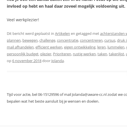
invloed op hebt en haal daar zoveel mogelijk voldoening uit.
Veel werkplezier!
Dit bericht werd geplaatst in
Artikelen
en getagged met
achterstanden
plannen
,
bewegen
,
challenge
,
concentratie
,
concentreren
,
cursus
,
druk 
mail afhandelen
,
efficient werken
,
eigen ontwikkeling
,
leren
,
lummelen
,
persoonlijk budget
,
plezier
,
Prioriteren
,
rustig werken
,
taken
,
takenlijst
,
op
6 november 2018
door
Jolanda
.
Tijd voor actie, bel 06-15129596 of mail Jolanda@aware-cc.nl zodat we 
bepalen wat het beste aansluit bij je wensen en doelen.