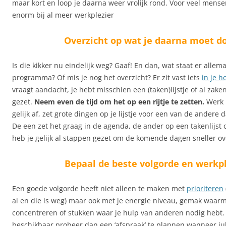
maar kort en loop je daarna weer vrolijk rond. Voor veel mensen
enorm bij al meer werkplezier
Overzicht op wat je daarna moet d
Is die kikker nu eindelijk weg? Gaaf! En dan, wat staat er alle
programma? Of mis je nog het overzicht? Er zit vast iets
in je h
vraagt aandacht, je hebt misschien een (taken)lijstje of al zake
gezet.
Neem even de tijd om het op een rijtje te zetten.
Werk 
gelijk af, zet grote dingen op je lijstje voor een van de andere
De een zet het graag in de agenda, de ander op een takenlijst
heb je gelijk al stappen gezet om de komende dagen sneller ove
Bepaal de beste volgorde en werkp
Een goede volgorde heeft niet alleen te maken met
prioriteren
al en die is weg) maar ook met je energie niveau, gemak waarm
concentreren of stukken waar je hulp van anderen nodig hebt. 
beschikbaar probeer dan een ‘afspraak’ te plannen wanneer jul