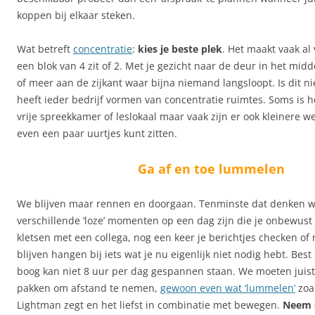
koppen bij elkaar steken.
Wat betreft
concentratie
:
kies je beste plek
. Het maakt vaak al 
een blok van 4 zit of 2. Met je gezicht naar de deur in het mid
of meer aan de zijkant waar bijna niemand langsloopt. Is dit n
heeft ieder bedrijf vormen van concentratie ruimtes. Soms is 
vrije spreekkamer of leslokaal maar vaak zijn er ook kleinere w
even een paar uurtjes kunt zitten.
Ga af en toe lummelen
We blijven maar rennen en doorgaan. Tenminste dat denken w
verschillende ‘loze’ momenten op een dag zijn die je onbewust 
kletsen met een collega, nog een keer je berichtjes checken of 
blijven hangen bij iets wat je nu eigenlijk niet nodig hebt. Best
boog kan niet 8 uur per dag gespannen staan. We moeten juist 
pakken om afstand te nemen,
gewoon even wat ‘lummelen’
zoa
Lightman zegt en het liefst in combinatie met bewegen.
Neem e