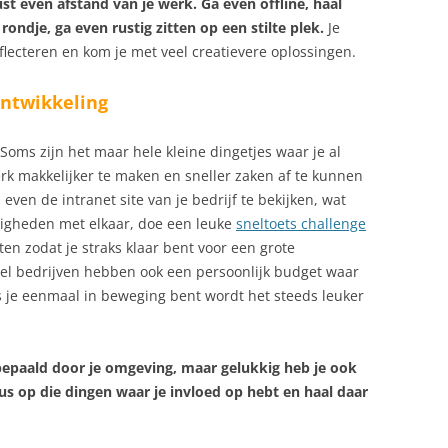
t even afstand van je werk. Ga even offline, haal
rondje, ga even rustig zitten op een stilte plek.
Je
lecteren en kom je met veel creatievere oplossingen.
ontwikkeling
Soms zijn het maar hele kleine dingetjes waar je al
erk makkelijker te maken en sneller zaken af te kunnen
even de intranet site van je bedrijf te bekijken, wat
digheden met elkaar, doe een leuke
sneltoets challenge
en zodat je straks klaar bent voor een grote
eel bedrijven hebben ook een persoonlijk budget waar
Als je eenmaal in beweging bent wordt het steeds leuker
bepaald door je omgeving, maar gelukkig heb je ook
cus op die dingen waar je invloed op hebt en haal daar