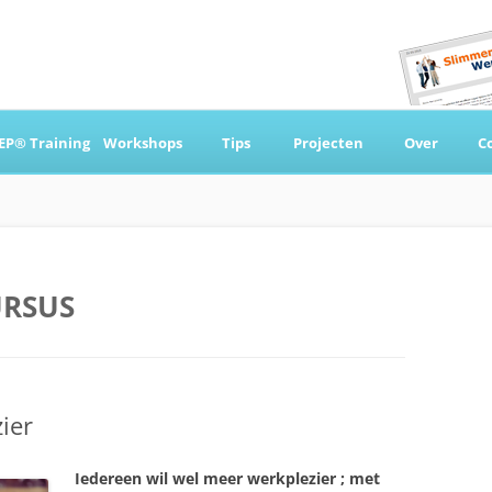
Ga
naar
EP® Training
Workshops
Tips
Projecten
Over
C
de
inhoud
 & Coaching
RSUS
ier
Iedereen wil wel meer werkplezier ; met