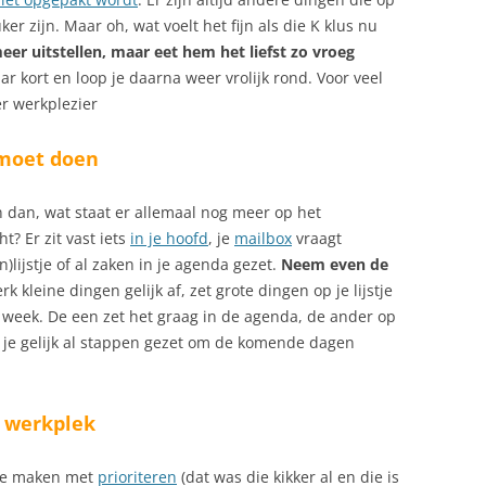
r zijn. Maar oh, wat voelt het fijn als die K klus nu
eer uitstellen, maar eet hem het liefst zo vroeg
r kort en loop je daarna weer vrolijk rond. Voor veel
er werkplezier
 moet doen
En dan, wat staat er allemaal nog meer op het
? Er zit vast iets
in je hoofd
, je
mailbox
vraagt
)lijstje of al zaken in je agenda gezet.
Neem even de
k kleine dingen gelijk af, zet grote dingen op je lijstje
week. De een zet het graag in de agenda, de ander op
b je gelijk al stappen gezet om de komende dagen
n werkplek
 te maken met
prioriteren
(dat was die kikker al en die is