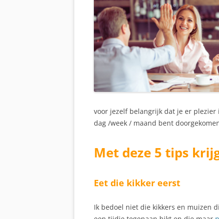
voor jezelf belangrijk dat je er plezie
dag /week / maand bent doorgekomen
Met deze 5 tips krij
Eet die kikker eerst
Ik bedoel niet die kikkers en muizen di
een tijdje tegenaan hikt en die maar
n