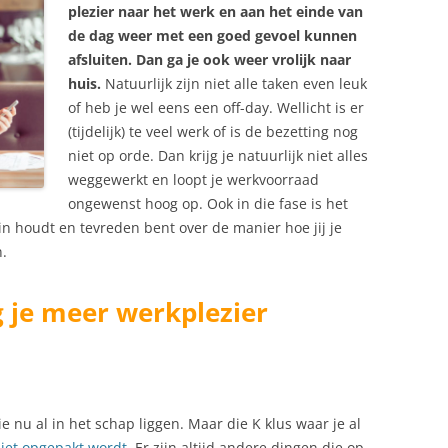
plezier naar het werk en aan het einde van
de dag weer met een goed gevoel kunnen
afsluiten. Dan ga je ook weer vrolijk naar
huis.
Natuurlijk zijn niet alle taken even leuk
of heb je wel eens een off-day. Wellicht is er
(tijdelijk) te veel werk of is de bezetting nog
niet op orde. Dan krijg je natuurlijk niet alles
weggewerkt en loopt je werkvoorraad
ongewenst hoog op. Ook in die fase is het
r in houdt en tevreden bent over de manier hoe jij je
.
g je meer werkplezier
e nu al in het schap liggen. Maar die K klus waar je al
iet opgepakt wordt
. Er zijn altijd andere dingen die op