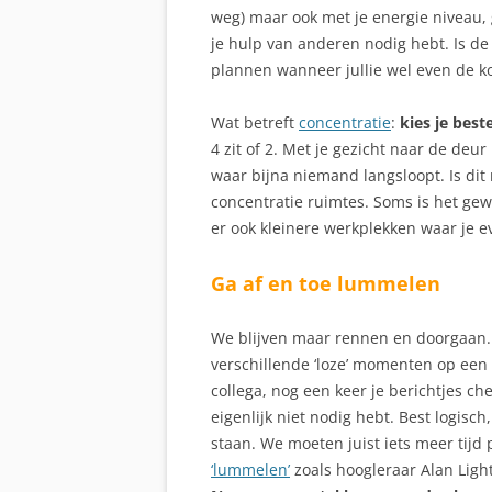
weg) maar ook met je energie niveau
je hulp van anderen nodig hebt. Is de
plannen wanneer jullie wel even de ko
Wat betreft
concentratie
:
kies je best
4 zit of 2. Met je gezicht naar de deu
waar bijna niemand langsloopt. Is dit
concentratie ruimtes. Soms is het gew
er ook kleinere werkplekken waar je e
Ga af en toe lummelen
We blijven maar rennen en doorgaan.
verschillende ‘loze’ momenten op een 
collega, nog een keer je berichtjes ch
eigenlijk niet nodig hebt. Best logis
staan. We moeten juist iets meer tij
‘lummelen’
zoals hoogleraar Alan Ligh