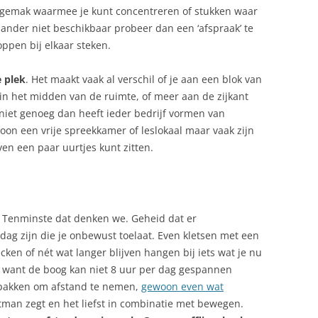
, gemak waarmee je kunt concentreren of stukken waar
 ander niet beschikbaar probeer dan een ‘afspraak’ te
ppen bij elkaar steken.
e plek
. Het maakt vaak al verschil of je aan een blok van
r in het midden van de ruimte, of meer aan de zijkant
 niet genoeg dan heeft ieder bedrijf vormen van
oon een vrije spreekkamer of leslokaal maar vaak zijn
ven een paar uurtjes kunt zitten.
 Tenminste dat denken we. Geheid dat er
dag zijn die je onbewust toelaat. Even kletsen met een
ecken of nét wat langer blijven hangen bij iets wat je nu
ch, want de boog kan niet 8 uur per dag gespannen
d pakken om afstand te nemen,
gewoon even wat
tman zegt en het liefst in combinatie met bewegen.