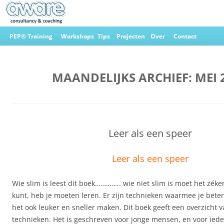
Ga
naar
PEP® Training
Workshops
Tips
Projecten
Over
Contact
de
inhoud
Aware Consultancy & Coaching
MAANDELIJKS ARCHIEF:
MEI 
Leer als een speer
Leer als een speer
Wie slim is leest dit boek………….. wie niet slim is moet het zéker
kunt, heb je moeten leren. Er zijn technieken waarmee je beter 
het ook leuker en sneller maken. Dit boek geeft een overzicht 
technieken. Het is geschreven voor jonge mensen, en voor iede