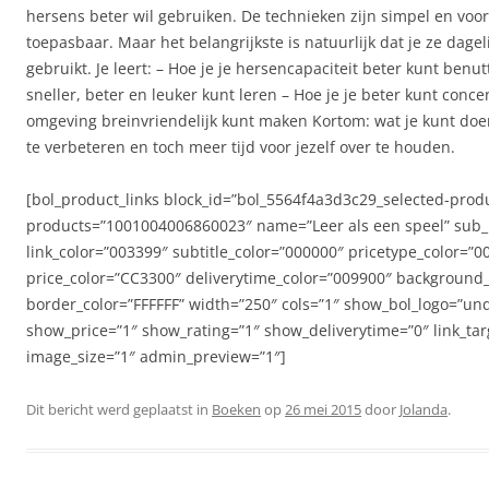
hersens beter wil gebruiken. De technieken zijn simpel en voo
toepasbaar. Maar het belangrijkste is natuurlijk dat je ze dageli
gebruikt. Je leert: – Hoe je je hersencapaciteit beter kunt benut
sneller, beter en leuker kunt leren – Hoe je je beter kunt conce
omgeving breinvriendelijk kunt maken Kortom: wat je kunt doe
te verbeteren en toch meer tijd voor jezelf over te houden.
[bol_product_links block_id=”bol_5564f4a3d3c29_selected-prod
products=”1001004006860023″ name=”Leer als een speel” sub_
link_color=”003399″ subtitle_color=”000000″ pricetype_color=”0
price_color=”CC3300″ deliverytime_color=”009900″ background_
border_color=”FFFFFF” width=”250″ cols=”1″ show_bol_logo=”un
show_price=”1″ show_rating=”1″ show_deliverytime=”0″ link_tar
image_size=”1″ admin_preview=”1″]
Dit bericht werd geplaatst in
Boeken
op
26 mei 2015
door
Jolanda
.