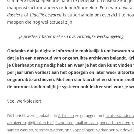
slimmere overkoepelende naam te bedenken. Tenslotte kun je
mappenstructuur anders ordenen/bundelen. Een map ‘
oude ve
dossiers
’ of
‘tijdelijk bewaren’
is superhandig om overzicht te ho
mappen die nog wel actueel zijn.
Je presteert beter met een overzichtelijke werkomgeving
Ondanks dat je digitale informatie makkelijk kunt bewaren 
dat je in een oerwoud van ongebruikte archieven belandt. Kri
je überhaupt nog nodig hebt en waar je het dan kunt vinden
per jaar uren verliest aan het opbergen en later weer uitsort
ongebruikte archieven. Met een slank archief en slimme sne
de bronbestanden blijft je systeem ook lekker snel voor je w
Veel werkplezier!
Dit bericht werd geplaatst in
Artikelen
en getagged met
achterstanden
archiveren
,
digitaal archief
,
favorieten
,
mail opslaan
,
overzicht creëren
,
samen werken
,
slimmer werken
,
snelkoppelingen
,
verkenner
,
windows 7