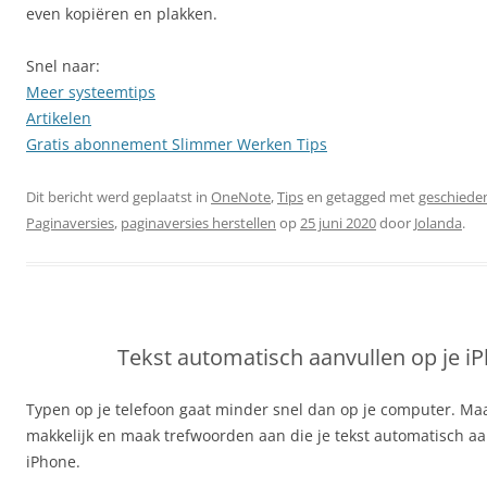
even kopiëren en plakken.
Snel naar:
Meer systeemtips
Artikelen
Gratis abonnement Slimmer Werken Tips
Dit bericht werd geplaatst in
OneNote
,
Tips
en getagged met
geschiede
Paginaversies
,
paginaversies herstellen
op
25 juni 2020
door
Jolanda
.
Tekst automatisch aanvullen op je i
Typen op je telefoon gaat minder snel dan op je computer. Maa
makkelijk en maak trefwoorden aan die je tekst automatisch aa
iPhone.