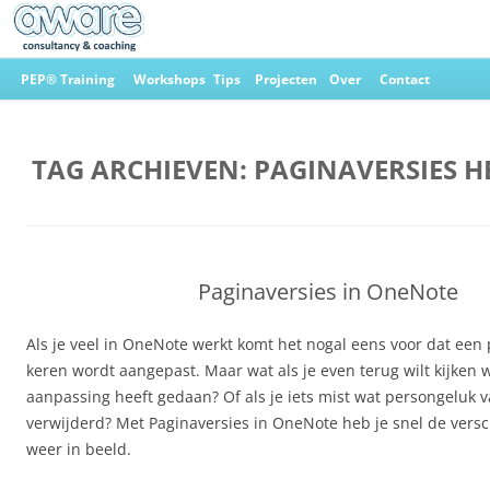
Ga
naar
PEP® Training
Workshops
Tips
Projecten
Over
Contact
de
inhoud
Aware Consultancy & Coaching
TAG ARCHIEVEN:
PAGINAVERSIES H
Paginaversies in OneNote
Als je veel in OneNote werkt komt het nogal eens voor dat ee
keren wordt aangepast. Maar wat als je even terug wilt kijken
aanpassing heeft gedaan? Of als je iets mist wat persongeluk v
verwijderd? Met Paginaversies in OneNote heb je snel de versc
weer in beeld.