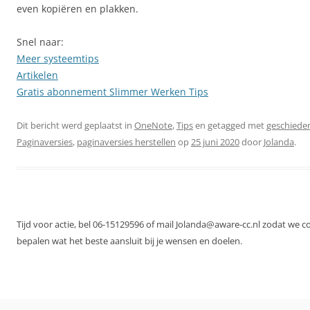
even kopiëren en plakken.
Snel naar:
Meer systeemtips
Artikelen
Gratis abonnement Slimmer Werken Tips
Dit bericht werd geplaatst in
OneNote
,
Tips
en getagged met
geschiede
Paginaversies
,
paginaversies herstellen
op
25 juni 2020
door
Jolanda
.
Tijd voor actie, bel 06-15129596 of mail Jolanda@aware-cc.nl zodat we 
bepalen wat het beste aansluit bij je wensen en doelen.