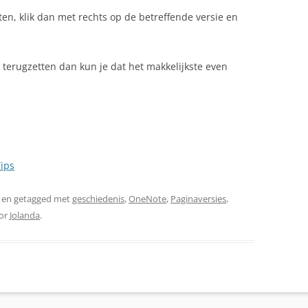
ten, klik dan met rechts op de betreffende versie en
d terugzetten dan kun je dat het makkelijkste even
ips
en getagged met
geschiedenis
,
OneNote
,
Paginaversies
,
or
Jolanda
.