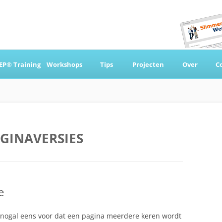
Ga
naar
EP® Training
Workshops
Tips
Projecten
Over
C
de
inhoud
 & Coaching
GINAVERSIES
e
t nogal eens voor dat een pagina meerdere keren wordt