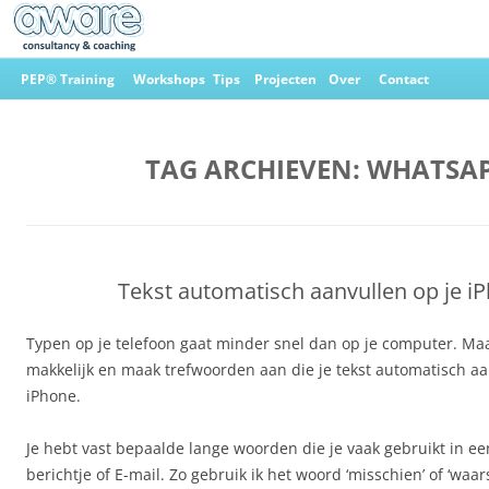
Ga
naar
PEP® Training
Workshops
Tips
Projecten
Over
Contact
de
inhoud
Aware Consultancy & Coaching
TAG ARCHIEVEN:
WHATSA
Tekst automatisch aanvullen op je i
Typen op je telefoon gaat minder snel dan op je computer. Maa
makkelijk en maak trefwoorden aan die je tekst automatisch aa
iPhone.
Je hebt vast bepaalde lange woorden die je vaak gebruikt in 
berichtje of E-mail. Zo gebruik ik het woord ‘misschien’ of ‘waars