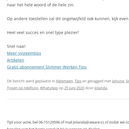
naar het hele woord of de hele zin.
Op andere toestellen zal dit ongetwijfeld ook kunnen, kijk even b
Heel veel succes en snel type plezier!
Snel naar:
Meer systeemtips
Artikelen
Gratis abonnement Slimmer Werken Tips
Dit bericht werd geplaatst in
Algemeen
,
Tips
en getagged met
iphone
,
S
Typen op telefoon
,
WhatsApp
op
25 juni 2020
door
Jolanda
.
Tijd voor actie, bel 06-15129596 of mail Jolanda@aware-cc.nl zodat we 