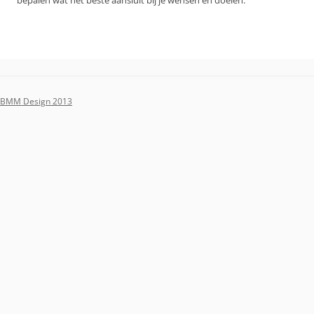
bepalen wat het beste aansluit bij je wensen en doelen.
BMM Design 2013