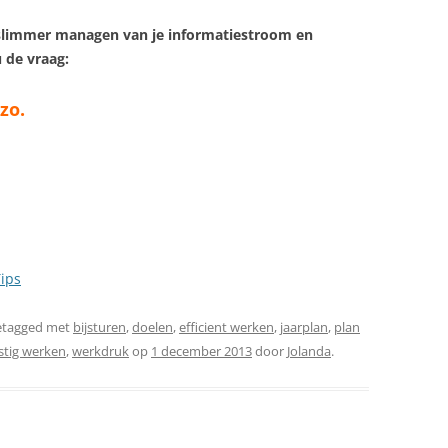
et slimmer managen van je informatiestroom en
 de vraag:
zo.
ips
etagged met
bijsturen
,
doelen
,
efficient werken
,
jaarplan
,
plan
stig werken
,
werkdruk
op
1 december 2013
door
Jolanda
.