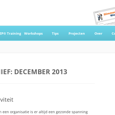
Ga
naar
EP® Training
Workshops
Tips
Projecten
Over
C
de
inhoud
 & Coaching
IEF:
DECEMBER 2013
viteit
n een organisatie is er altijd een gezonde spanning