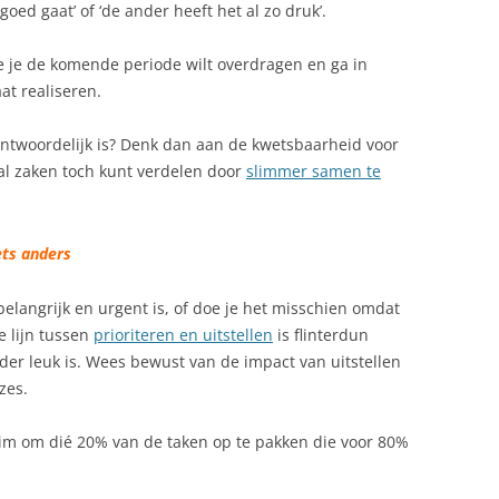
goed gaat’ of ‘de ander heeft het al zo druk’.
e je de komende periode wilt overdragen en ga in
aat realiseren.
rantwoordelijk is? Denk dan aan de kwetsbaarheid voor
tal zaken toch kunt verdelen door
slimmer samen te
iets anders
 belangrijk en urgent is, of doe je het misschien omdat
e lijn tussen
prioriteren en uitstellen
is flinterdun
nder leuk is. Wees bewust van de impact van uitstellen
zes.
slim om dié 20% van de taken op te pakken die voor 80%