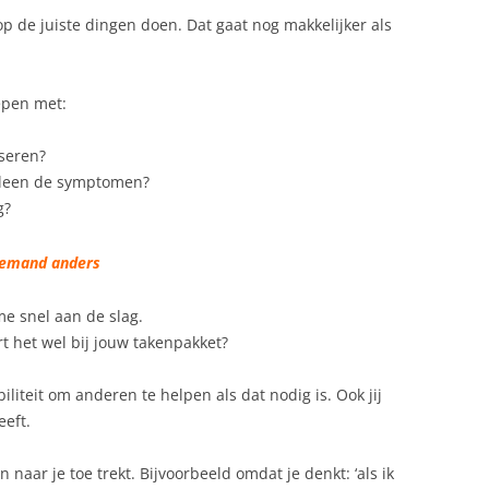
op de juiste dingen doen. Dat gaat nog makkelijker als
epen met:
iseren?
lleen de symptomen?
g?
 iemand anders
e snel aan de slag.
rt het wel bij jouw takenpakket?
iliteit om anderen te helpen als dat nodig is. Ook jij
eeft.
n naar je toe trekt. Bijvoorbeeld omdat je denkt: ‘als ik