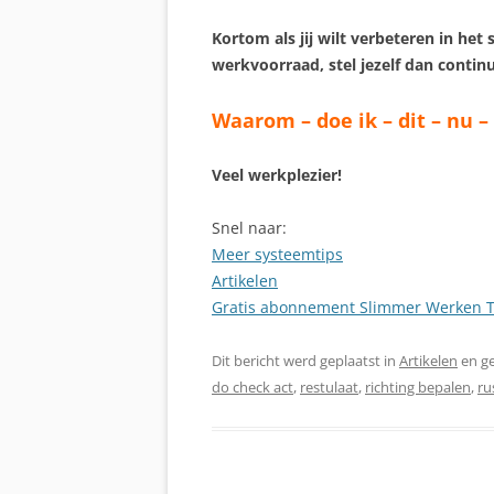
Kortom als jij wilt verbeteren in h
werkvoorraad, stel jezelf dan continu
Waarom – doe ik – dit – nu – 
Veel werkplezier!
Snel naar:
Meer systeemtips
Artikelen
Gratis abonnement Slimmer Werken T
Dit bericht werd geplaatst in
Artikelen
en g
do check act
,
restulaat
,
richting bepalen
,
ru