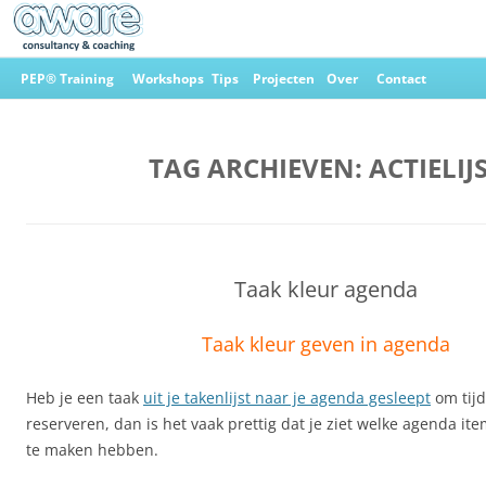
Ga
naar
PEP® Training
Workshops
Tips
Projecten
Over
Contact
de
inhoud
Aware Consultancy & Coaching
TAG ARCHIEVEN:
ACTIELIJ
Taak kleur agenda
Taak kleur geven in agenda
Heb je een taak
uit je takenlijst naar je agenda gesleept
om tijdi
reserveren, dan is het vaak prettig dat je ziet welke agenda ite
te maken hebben.