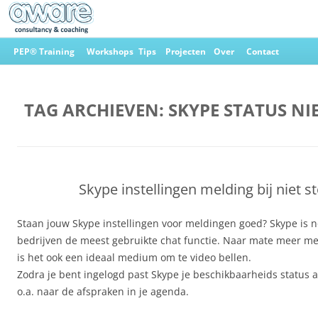
Ga
naar
PEP® Training
Workshops
Tips
Projecten
Over
Contact
de
inhoud
Aware Consultancy & Coaching
TAG ARCHIEVEN:
SKYPE STATUS NI
Skype instellingen melding bij niet s
Staan jouw Skype instellingen voor meldingen goed? Skype is no
bedrijven de meest gebruikte chat functie. Naar mate meer m
is het ook een ideaal medium om te video bellen.
Zodra je bent ingelogd past Skype je beschikbaarheids status aa
o.a. naar de afspraken in je agenda.