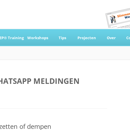
Ga
naar
EP® Training
Workshops
Tips
Projecten
Over
C
de
inhoud
 & Coaching
HATSAPP MELDINGEN
zetten of dempen