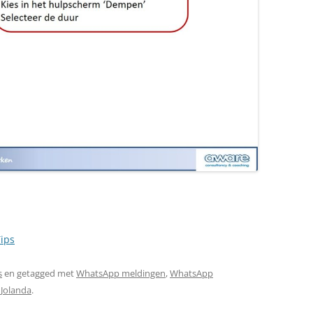
ips
s
en getagged met
WhatsApp meldingen
,
WhatsApp
r
Jolanda
.