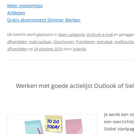
Meer systeemtips
Artikelen
Gratis abonnement Slimmer Werken
Dit bericht werd geplaatst in
Geen categorie
,
Outlook e-mail
en getagge
afhandelen
,
mail opslaan
,
Opschonen
,
Prioriteren
,
restulaat
,
snelfunctie
afhandelen
op
24 oktober 2016
door
Jolanda
.
Werken met goede actielijst Outlook of Sieb
Je werkt een s
een overzichtel
Siebel startpag