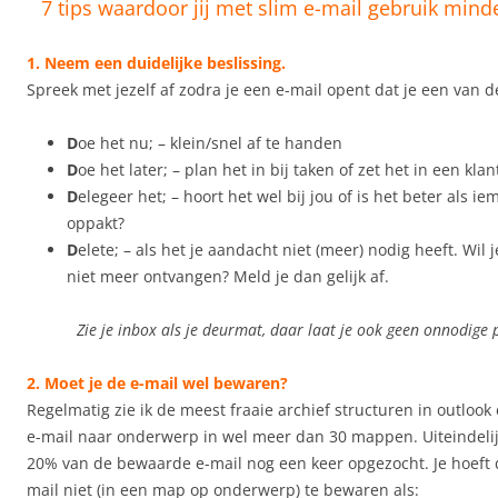
7 tips waardoor jij met slim e-mail gebruik minder
1. Neem een duidelijke beslissing.
Spreek met jezelf af zodra je een e-mail opent dat je een van de
D
oe het nu; – klein/snel af te handen
D
oe het later; – plan het in bij taken of zet het in een kl
D
elegeer het; – hoort het wel bij jou of is het beter als 
oppakt?
D
elete; – als het je aandacht niet (meer) nodig heeft. Wil j
niet meer ontvangen? Meld je dan gelijk af.
Zie je inbox als je deurmat, daar laat je ook geen onnodige 
2. Moet je de e-mail wel bewaren?
Regelmatig zie ik de meest fraaie archief structuren in outlook
e-mail naar onderwerp in wel meer dan 30 mappen. Uiteindelij
20% van de bewaarde e-mail nog een keer opgezocht. Je hoeft 
mail niet (in een map op onderwerp) te bewaren als: