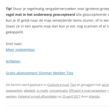
Tip!
Stuur je regelmatig vergaderverzoeken voor (grotere) gro
regel met in het onderwerp
geaccepteerd
alle geaccepteerde 
kun je óf gelijk naar de map verwijderde items sturen, of in e
Staan ze in een aparte map dan kun je evt. nog scannen of er te
gekoppeld.
Snel naar:
Meer systeemtips
Artikelen
Gratis abonnement Slimmer Werken Tips
Dit bericht werd geplaatst in
Outlook e-mail
,
Tips
en getagged met
acht
wegwerken
,
afgeleid
,
cc-mails
,
concentratie
,
Efficient e-mail verwerken
,
werken
,
tijdwinst e-mail afhandelen
op
25 april 2017
door
Jolanda
.