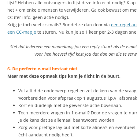
lijst? Hebben alle ontvangers in lijst deze info echt nodig? Klap
het + om enkele mensen te verwijderen. Ga ook bewust om met
CC (ter info, geen actie nodig).
Krijg je toch veel cc-mails? Bundel ze dan door via
een regel a
een CC-mapje
te sturen. Nu kun je ze 1 keer per 2-3 dagen sne
Stel dat iedereen een maandlang jou een reply stuurt als de e-mail
voor hen hoeveel tijd kost jou dat dan om die te ver
6. De perfecte e-mail bestaat niet.
Maar met deze opmaak tips kom je dicht in de buurt.
Vul altijd de onderwerp regel en zet de kern van de vraag
‘voorbereiden voor afspraak op 1 augustus’ i.p.v ‘afspraak’
Kort en duidelijk met de gewenste actie bovenaan.
Toch meerdere vragen in 1 e-mail? Door de vragen te n
je de kans dat ze allemaal beantwoord worden.
Zorg voor prettige lay-out met korte alinea’s en eventueel
écht aandacht nodig heeft.