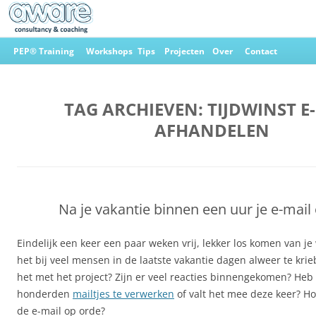
Ga
naar
PEP® Training
Workshops
Tips
Projecten
Over
Contact
de
inhoud
Aware Consultancy & Coaching
TAG ARCHIEVEN:
TIJDWINST E
AFHANDELEN
Na je vakantie binnen een uur je e-mail
Eindelijk een keer een paar weken vrij, lekker los komen van je
het bij veel mensen in de laatste vakantie dagen alweer te krie
het met het project? Zijn er veel reacties binnengekomen? Heb
honderden
mailtjes te verwerken
of valt het mee deze keer? Hoe
de e-mail op orde?