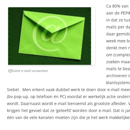
Ca 80% van
aan de PEP®
in dat ze tu
mails per d
daar gemidd
week mee bez
denkt men 
om (complex
zoeken maar
mails te be
Efficiënt e-mail verwerken
archiveren i
klantsystem
Siebel. Men erkent vaak dubbel werk te doen door e-mail meer
(bv pop-up, op telefoon én PC) voordat er werkelijk actie ond
wordt. Daarnaast wordt e-mail benoemd als grootste afleider.
krijgen het gevoel dat ze ‘geleefd’ worden door e-mail. Dat is j
één van de vele kanalen moeten zijn die je het werk makkelijk