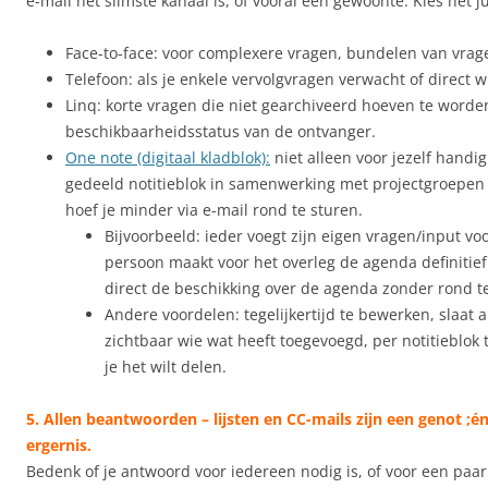
e-mail het slimste kanaal is, of vooral een gewoonte. Kies het ju
Face-to-face: voor complexere vragen, bundelen van vrage
Telefoon: als je enkele vervolgvragen verwacht of direct 
Linq: korte vragen die niet gearchiveerd hoeven te worde
beschikbaarheidsstatus van de ontvanger.
One note (digitaal kladblok):
niet alleen voor jezelf handi
gedeeld notitieblok in samenwerking met projectgroepen o
hoef je minder via e-mail rond te sturen.
Bijvoorbeeld: ieder voegt zijn eigen vragen/input voo
persoon maakt voor het overleg de agenda definitief
direct de beschikking over de agenda zonder rond t
Andere voordelen: tegelijkertijd te bewerken, slaat 
zichtbaar wie wat heeft toegevoegd, per notitieblok
je het wilt delen.
5. Allen beantwoorden – lijsten en CC-mails zijn een genot ;é
ergernis.
Bedenk of je antwoord voor iedereen nodig is, of voor een paar