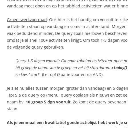
vandaag moet doen en op het tabblad activiteiten wat er binn
Groepswerkvoorraad
: Ook hier is het handig om vooruit te kij
activiteiten staan op vandaag en soms in achterstand. Morgen
vaak beduidend minder. De query zoals hierboven beschreven w
omdat je al snel 100+ activiteiten krijgt. Om toch 1-5 dagen voor
de volgende query gebruiken.
Query 1-5 dagen vooruit: Ga naar tabblad activiteiten ‘open acti
bij groep de naam van je groep en zet bij startdatum
>today()
en kies ‘ start’.
(Let op! (Spatie voor en na AND).
Je ziet nu alles tussen morgen (groter dan vandaag) en 5 dagen
Tip! Sla de query op (menu, query opslaan als nieuw) en zet 
naam bv.
10 groep 5 dgn vooruit.
Zo komt de query bovenaan in
staan.
Als je eenmaal een kwalitatief goede actielijst hebt werk je sn