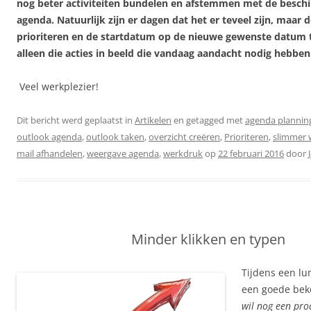
nog beter activiteiten bundelen en afstemmen met de beschik
agenda. Natuurlijk zijn er dagen dat het er teveel zijn, maar
prioriteren en de startdatum op de nieuwe gewenste datum t
alleen die acties in beeld die vandaag aandacht nodig hebben
Veel werkplezier!
Dit bericht werd geplaatst in
Artikelen
en getagged met
agenda plannin
outlook agenda
,
outlook taken
,
overzicht creëren
,
Prioriteren
,
slimmer 
mail afhandelen
,
weergave agenda
,
werkdruk
op
22 februari 2016
door
Minder klikken en typen
Tijdens een lu
een goede bek
wil nog een pro