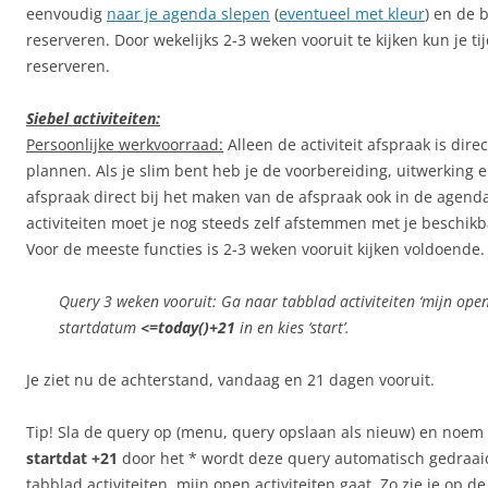
eenvoudig
naar je agenda slepen
(
eventueel met kleur
) en de 
reserveren. Door wekelijks 2-3 weken vooruit te kijken kun je tij
reserveren.
Siebel activiteiten:
Persoonlijke werkvoorraad:
Alleen de activiteit afspraak is dire
plannen. Als je slim bent heb je de voorbereiding, uitwerking e
afspraak direct bij het maken van de afspraak ook in de agend
activiteiten moet je nog steeds zelf afstemmen met je beschikb
Voor de meeste functies is 2-3 weken vooruit kijken voldoende.
Query 3 weken vooruit: Ga naar tabblad activiteiten ‘mijn open a
startdatum
<=today()+21
in en kies ‘start’.
Je ziet nu de achterstand, vandaag en 21 dagen vooruit.
Tip! Sla de query op (menu, query opslaan als nieuw) en noe
startdat +21
door het * wordt deze query automatisch gedraaid
tabblad activiteiten, mijn open activiteiten gaat. Zo zie je op d