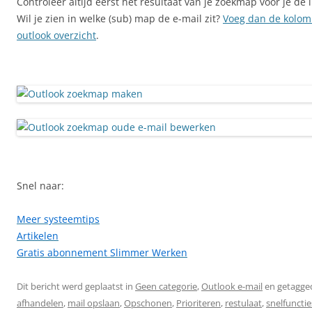
Controleer altijd eerst het resultaat van je zoekmap voor je de
Wil je zien in welke (sub) map de e-mail zit?
Voeg dan de kolom 
outlook overzicht
.
Snel naar:
Meer systeemtips
Artikelen
Gratis abonnement Slimmer Werken
Dit bericht werd geplaatst in
Geen categorie
,
Outlook e-mail
en getagge
afhandelen
,
mail opslaan
,
Opschonen
,
Prioriteren
,
restulaat
,
snelfunctie