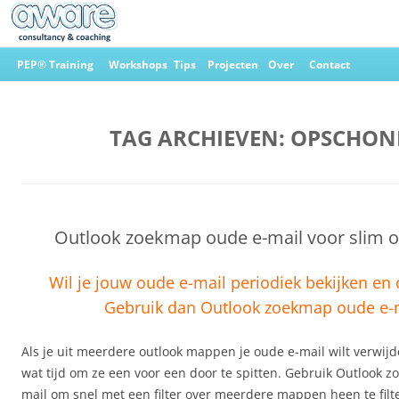
Ga
naar
PEP® Training
Workshops
Tips
Projecten
Over
Contact
de
inhoud
Aware Consultancy & Coaching
TAG ARCHIEVEN:
OPSCHON
Outlook zoekmap oude e-mail voor slim 
Wil je jouw oude e-mail periodiek bekijken e
Gebruik dan Outlook zoekmap oude e-m
Als je uit meerdere outlook mappen je oude e-mail wilt verwijd
wat tijd om ze een voor een door te spitten. Gebruik Outlook 
mail om snel met een filter over meerdere mappen heen te filt