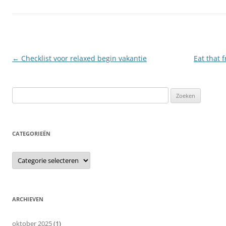
Berichtnavigatie
←
Checklist voor relaxed begin vakantie
Eat that 
Zoeken
naar:
CATEGORIEËN
Categorieën
ARCHIEVEN
oktober 2025
(1)