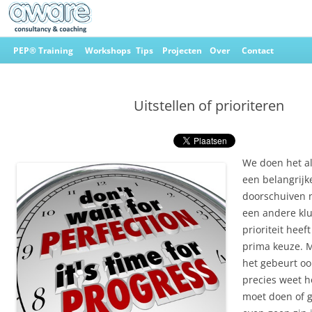
Ga
naar
PEP® Training
Workshops
Tips
Projecten
Over
Contact
de
inhoud
Aware Consultancy & Coaching
Uitstellen of prioriteren
We doen het al
een belangrijk
doorschuiven 
een andere klu
prioriteit heef
prima keuze. M
het gebeurt oo
precies weet h
moet doen of 