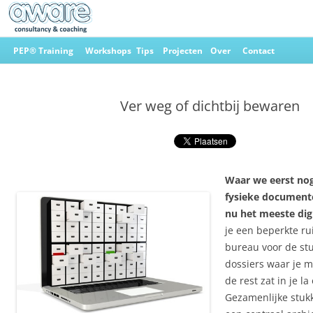
Ga
naar
PEP® Training
Workshops
Tips
Projecten
Over
Contact
de
inhoud
Aware Consultancy & Coaching
Ver weg of dichtbij bewaren
Waar we eerst no
fysieke documente
nu het meeste digi
je een beperkte ru
bureau voor de st
dossiers waar je m
de rest zat in je la 
Gezamenlijke stukk