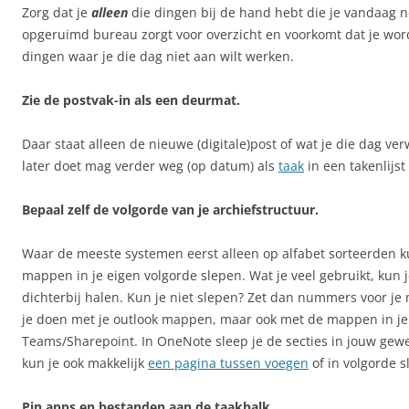
Zorg dat je
alleen
die dingen bij de hand hebt die je vandaag n
opgeruimd bureau zorgt voor overzicht en voorkomt dat je word
dingen waar je die dag niet aan wilt werken.
Zie de postvak-in als een deurmat.
Daar staat alleen de nieuwe (digitale)post of wat je die dag verw
later doet mag verder weg (op datum) als
taak
in een takenlijs
Bepaal zelf de volgorde van je archiefstructuur.
Waar de meeste systemen eerst alleen op alfabet sorteerden k
mappen in je eigen volgorde slepen. Wat je veel gebruikt, kun 
dichterbij halen. Kun je niet slepen? Zet dan nummers voor j
je doen met je outlook mappen, maar ook met de mappen in je
Teams/Sharepoint. In OneNote sleep je de secties in jouw gew
kun je ook makkelijk
een pagina tussen voegen
of in volgorde s
Pin apps en bestanden aan de taakbalk.