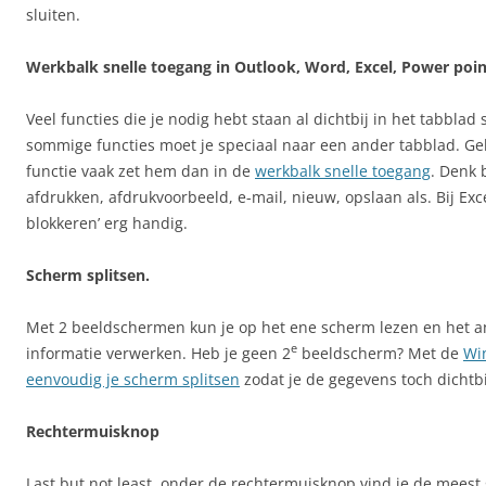
sluiten.
Werkbalk
snelle
toegang
in Outlook, Word, Excel, Power poin
Veel functies die je nodig hebt staan al dichtbij in het tabblad s
sommige functies moet je speciaal naar een ander tabblad. Geb
functie vaak zet hem dan in de
werkbalk snelle toegang
. Denk 
afdrukken, afdrukvoorbeeld, e-mail, nieuw, opslaan als. Bij Excel
blokkeren’ erg handig.
Scherm splitsen.
Met 2 beeldschermen kun je op het ene scherm lezen en het 
e
informatie verwerken. Heb je geen 2
beeldscherm? Met de
Wi
eenvoudig je scherm splitsen
zodat je de gegevens toch dichtbi
Rechtermuisknop
Last but not least, onder de rechtermuisknop vind je de meest 