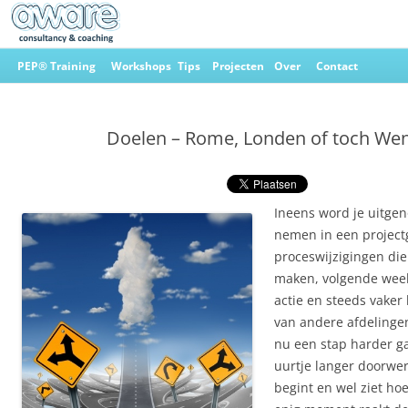
Ga
naar
PEP® Training
Workshops
Tips
Projecten
Over
Contact
de
inhoud
Aware Consultancy & Coaching
Doelen – Rome, Londen of toch We
Ineens word je uitgen
nemen in een projectg
proceswijzigingen die
maken, volgende week
actie en steeds vaker
van andere afdelingen
nu een stap harder g
uurtje langer doorwe
begint en wel ziet hoe