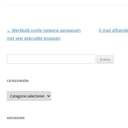
Berichtnavigatie
←
Werkbalk snelle toegang aanpassen
E-mail afhand
met veel gebruikte knoppen
Zoeken
naar:
CATEGORIEËN
Categorieën
ARCHIEVEN