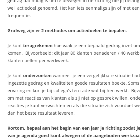
gedrag dat nodig is om te bewegen in de richting die jij belang
wel actiedoel genoemd. Het kan iets eenmaligs zijn of met ee
frequentie.
Grofweg zijn er 2 methodes om actiedoelen te bepalen.
Je kunt
terugrekenen
hoe vaak je een bepaald gedrag inzet om t
komen. Bijvoorbeeld: dit jaar 80 klanten benaderen / 40 werk
klanten bellen per werkweek.
Je kunt
onderzoeken
wanneer je een vergelijkbare situatie ha
ingezette gedrag en kwaliteiten goede resultaten boekte. Soms h
ervaring en kun je bij collega’s ten rade wat bij hen werkt. Bij
om met reacties van klanten als zij niet op gesprek willen, ond
reacties je kunt verwachten en als die situatie zich voordoet 
dan het beste resultaat leveren.
Kortom, bepaal aan het begin van een jaar je richting zodat je 
van je agenda goed kunt afwegen of de aangeboden werkza