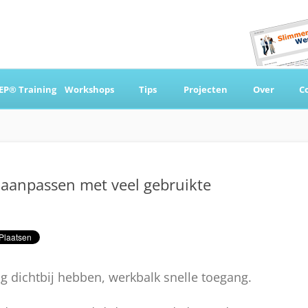
Ga
naar
EP® Training
Workshops
Tips
Projecten
Over
C
de
inhoud
 & Coaching
 aanpassen met veel gebruikte
aag dichtbij hebben, werkbalk snelle toegang.