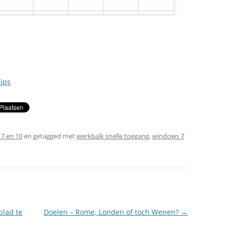
ips
7 en 10
en getagged met
werkbalk snelle toegang
,
windows 7
lad te
Doelen – Rome, Londen of toch Wenen?
→