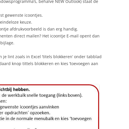
indowsprogramma’s, behalve NEW Outlook) staat de
t gewenste icoontjes.
 eindeloze keuze.
oontje afdrukvoorbeeld is dan erg handig.
menten direct mailen? Het icoontje E-mail opent dan
bijlage.
je lint zoals in Excel ’titels blokkeren’ onder tabblad
daard knop tittels blokkeren en kies ’toevoegen aan