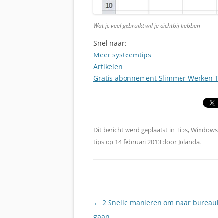
Wat je veel gebruikt wil je dichtbij hebben
Snel naar:
Meer systeemtips
Artikelen
Gratis abonnement Slimmer Werken T
Dit bericht werd geplaatst in
Tips
,
Windows 
tips
op
14 februari 2013
door
Jolanda
.
Berichtnavigatie
←
2 Snelle manieren om naar bureaub
gaan