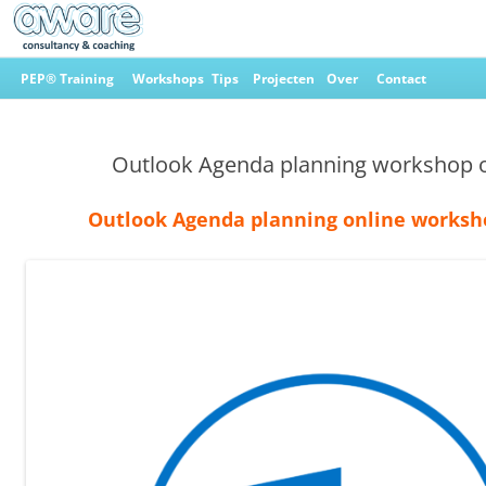
Ga
naar
PEP® Training
Workshops
Tips
Projecten
Over
Contact
de
inhoud
Aware Consultancy & Coaching
Outlook Agenda planning workshop o
Outlook Agenda planning online worksh