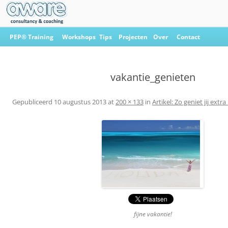
Ga
naar
PEP® Training
Workshops
Tips
Projecten
Over
Contact
de
inhoud
Aware Consultancy & Coaching
vakantie_genieten
Gepubliceerd
10 augustus 2013
at
200 × 133
in
Artikel: Zo geniet jij extr
fijne vakantie!