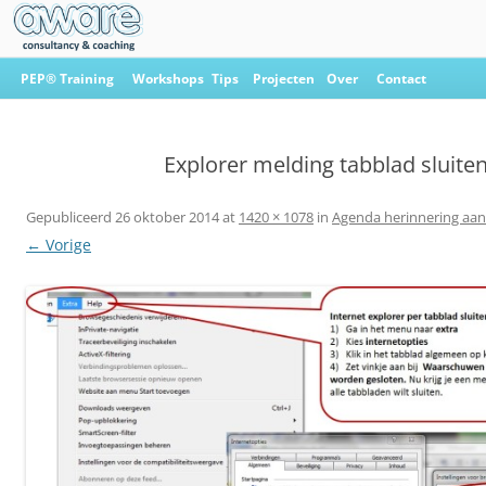
Ga
naar
PEP® Training
Workshops
Tips
Projecten
Over
Contact
de
inhoud
Aware Consultancy & Coaching
Explorer melding tabblad sluite
Gepubliceerd
26 oktober 2014
at
1420 × 1078
in
Agenda herinnering aa
← Vorige