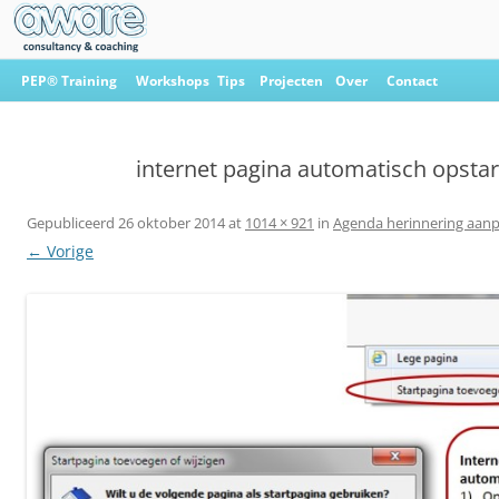
Ga
naar
PEP® Training
Workshops
Tips
Projecten
Over
Contact
de
inhoud
Aware Consultancy & Coaching
internet pagina automatisch opsta
Gepubliceerd
26 oktober 2014
at
1014 × 921
in
Agenda herinnering aan
← Vorige