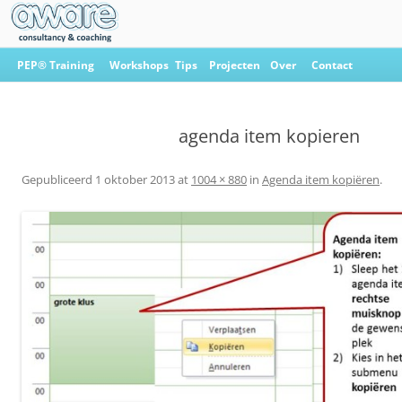
Ga
naar
PEP® Training
Workshops
Tips
Projecten
Over
Contact
de
inhoud
Aware Consultancy & Coaching
agenda item kopieren
Gepubliceerd
1 oktober 2013
at
1004 × 880
in
Agenda item kopiëren
.