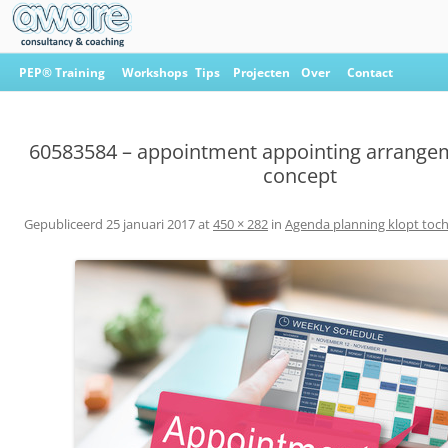
Ga
naar
PEP® Training
Workshops
Tips
Projecten
Over
Contact
de
inhoud
Aware Consultancy & Coaching
60583584 – appointment appointing arrange
concept
Gepubliceerd
25 januari 2017
at
450 × 282
in
Agenda planning klopt toch