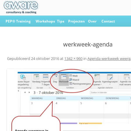
Ga
naar
PEP® Training
Workshops
Tips
Projecten
Over
Contact
de
inhoud
Aware Consultancy & Coaching
werkweek-agenda
Gepubliceerd
24 oktober 2016
at
1342 × 960
in
Agenda werkweek weerg