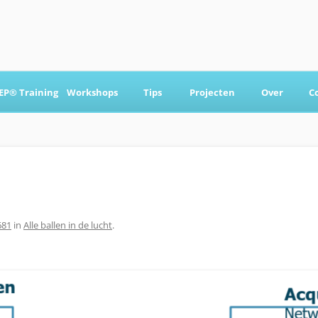
Ga
naar
EP® Training
Workshops
Tips
Projecten
Over
C
de
inhoud
 & Coaching
681
in
Alle ballen in de lucht
.