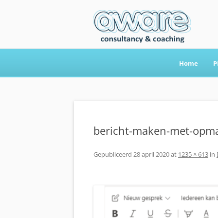
Home
P
Aware Consultancy
bericht-maken-met-opm
Gepubliceerd
28 april 2020
at
1235 × 613
in