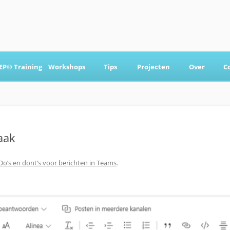
Ga
naar
EP® Training
Workshops
Tips
Projecten
Over
C
de
inhoud
 & Coaching
aak
Do’s en dont’s voor berichten in Teams
.