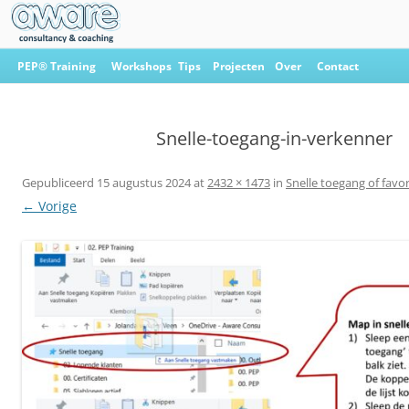
Ga
naar
PEP® Training
Workshops
Tips
Projecten
Over
Contact
de
inhoud
Aware Consultancy & Coaching
Snelle-toegang-in-verkenner
Gepubliceerd
15 augustus 2024
at
2432 × 1473
in
Snelle toegang of favo
← Vorige