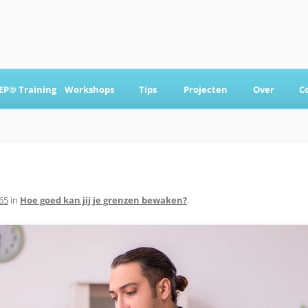
Ga
naar
EP® Training
Workshops
Tips
Projecten
Over
C
de
inhoud
 & Coaching
65
in
Hoe goed kan jij je grenzen bewaken?
.