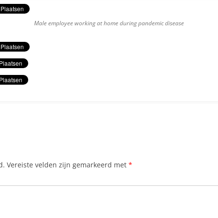
Male employee working at home during pandemic disease
d.
Vereiste velden zijn gemarkeerd met
*