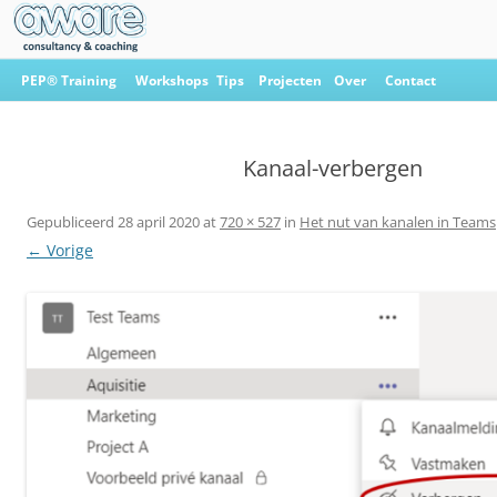
Ga
naar
PEP® Training
Workshops
Tips
Projecten
Over
Contact
de
inhoud
Aware Consultancy & Coaching
Kanaal-verbergen
Gepubliceerd
28 april 2020
at
720 × 527
in
Het nut van kanalen in Teams
← Vorige