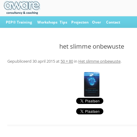
Ga
naar
PEP® Training
Workshops
Tips
Projecten
Over
Contact
de
inhoud
Aware Consultancy & Coaching
het slimme onbewuste
Gepubliceerd
30 april 2015
at
50 × 80
in
Het slimme onbewuste
.